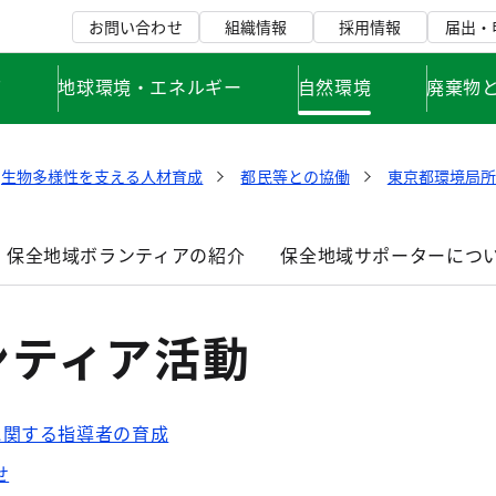
お問い合わせ
組織情報
採用情報
届出・
て
地球環境・エネルギー
自然環境
廃棄物
生物多様性を支える人材育成
都民等との協働
東京都環境局所
保全地域ボランティアの紹介
保全地域サポーターにつ
ンティア活動
に関する指導者の育成
せ