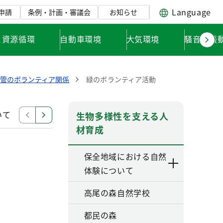
Language
申請
条例・計画・審議会
お知らせ
と資源循環
自動車環境
大気環境
騒音・振
管のボランティア関係
緑のボランティア活動
いて
保全地域ボランティア団体に係る感謝状贈呈制度に
生物多様性を支える人
材育成
保全地域における自然
体験について
高尾の森自然学校
都民の森