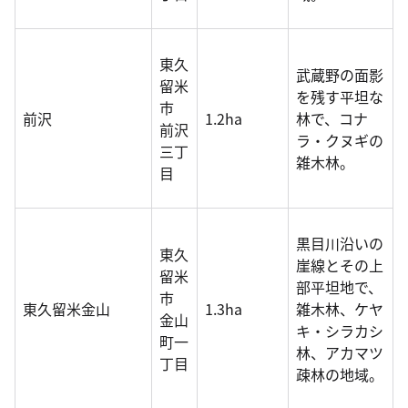
東久
武蔵野の面影
留米
を残す平坦な
市
前沢
1.2ha
林で、コナ
前沢
ラ・クヌギの
三丁
雑木林。
目
黒目川沿いの
東久
崖線とその上
留米
部平坦地で、
市
東久留米金山
1.3ha
雑木林、ケヤ
金山
キ・シラカシ
町一
林、アカマツ
丁目
疎林の地域。