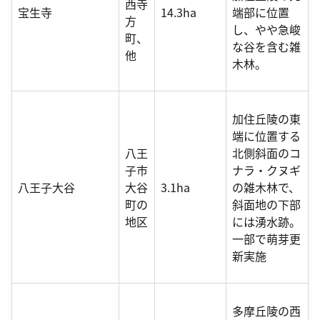
西寺
宝生寺
14.3ha
端部に位置
方
し、やや急峻
町、
な谷を含む雑
他
木林。
加住丘陵の東
端に位置する
八王
北側斜面のコ
子市
ナラ・クヌギ
八王子大谷
大谷
3.1ha
の雑木林で、
町の
斜面地の下部
地区
には湧水跡。
一部で萌芽更
新実施
多摩丘陵の西