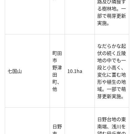
路及び隣接す
る樹林地。一
部で萌芽更新
実施。
なだらかな起
町田
伏の続く丘陵
市
地の中でも一
野津
段と小高く、
七国山
10.1ha
田
変化に富む地
町、
形や植生の地
他
域。一部で萌
芽更新実施。
日野台地の東
日野
南端、浅川を
市
望む段丘崖の