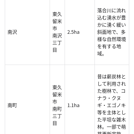
落合川に流れ
東久
込む湧水が豊
留米
かに湧く緩い
市
南沢
2.5ha
斜面地で、多
南沢
様な自然環境
三丁
を有する地
目
域。
昔は薪炭林と
して利用され
東久
た樹林で、コ
留米
ナラ・クヌ
市
南町
1.1ha
ギ・エゴノキ
南町
等を主体とし
三丁
た平坦な雑木
目
林。一部で萌
芽更新実施。