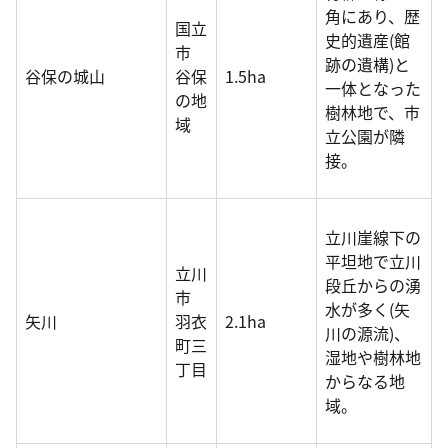
角にあり、歴
国立
史的遺産(館
市
跡の遺構)と
谷保の城山
谷保
1.5ha
一体となった
の地
樹林地で、市
域
立公園が隣
接。
立川崖線下の
平坦地で立川
立川
段丘からの湧
市
水が多く(矢
矢川
羽衣
2.1ha
川の源流)、
町三
湿地や樹林地
丁目
からなる地
域。