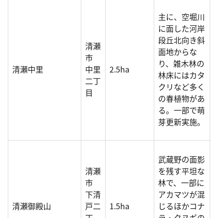
主に、空堀川
に面した河岸
段丘北向き斜
清瀬
面地からな
市
り、雑木林の
清瀬中里
中里
2.5ha
林床にはカタ
二丁
クリなど多く
目
の春植物があ
る。一部で萌
芽更新実施。
武蔵野の面影
清瀬
を残す平坦な
市
林で、一部に
下清
アカマツが混
清瀬御殿山
戸二
1.5ha
じるほかコナ
丁
ラ・クヌギの