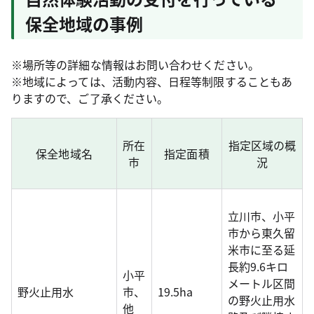
保全地域の事例
※場所等の詳細な情報はお問い合わせください。
※地域によっては、活動内容、日程等制限することもあ
りますので、ご了承ください。
所在
指定区域の概
保全地域名
指定面積
市
況
立川市、小平
市から東久留
米市に至る延
長約9.6キロ
小平
メートル区間
野火止用水
市、
19.5ha
の野火止用水
他