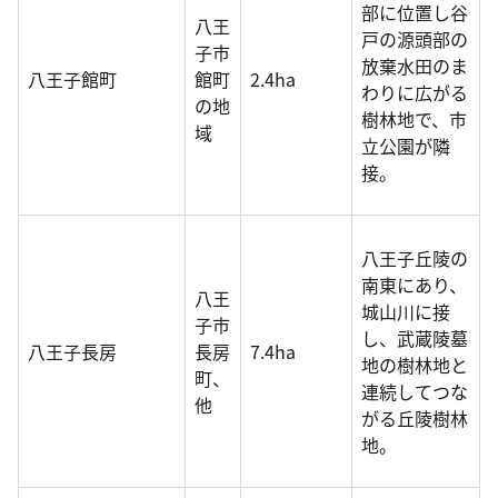
部に位置し谷
八王
戸の源頭部の
子市
放棄水田のま
八王子館町
館町
2.4ha
わりに広がる
の地
樹林地で、市
域
立公園が隣
接。
八王子丘陵の
南東にあり、
八王
城山川に接
子市
し、武蔵陵墓
八王子長房
長房
7.4ha
地の樹林地と
町、
連続してつな
他
がる丘陵樹林
地。