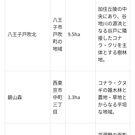
加住丘陵の中
央にあり、谷
八王
地川の源流と
子市
なる谷戸に隣
八王子戸吹北
戸吹
9.5ha
接したコナ
町の
ラ・クリを主
地域
体とする樹林
地。
西東
コナラ・クヌ
京市
ギの雑木林と
碧山森
中町
1.3ha
農地・草地と
三丁
からなる平坦
目
な地域。
武蔵野の面影