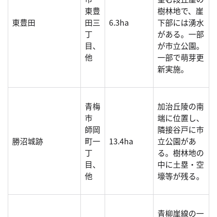
東豊
樹林地で、崖
東豊田
田三
6.3ha
下部には湧水
丁
がある。一部
目、
が市立公園。
他
一部で萌芽更
新実施。
青梅
加治丘陵の南
市
端に位置し、
師岡
隣接谷戸に市
勝沼城跡
町一
13.4ha
立公園があ
丁
る。樹林地の
目、
中に土塁・空
他
壕等が残る。
青柳崖線の一