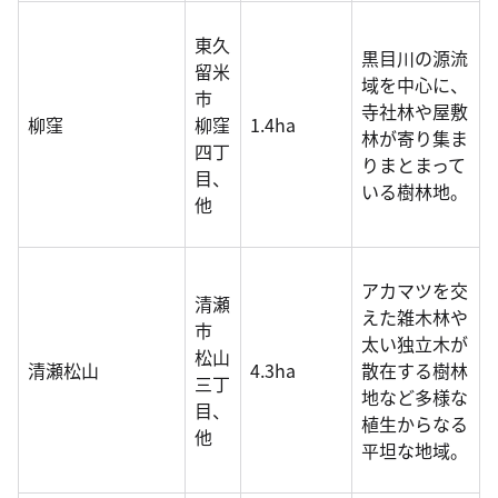
東久
黒目川の源流
留米
域を中心に、
市
寺社林や屋敷
柳窪
柳窪
1.4ha
林が寄り集ま
四丁
りまとまって
目、
いる樹林地。
他
アカマツを交
清瀬
えた雑木林や
市
太い独立木が
松山
清瀬松山
4.3ha
散在する樹林
三丁
地など多様な
目、
植生からなる
他
平坦な地域。