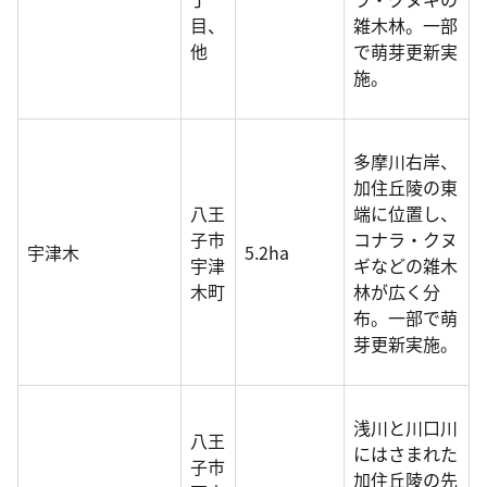
目、
雑木林。一部
他
で萌芽更新実
施。
多摩川右岸、
加住丘陵の東
八王
端に位置し、
子市
コナラ・クヌ
宇津木
5.2ha
宇津
ギなどの雑木
木町
林が広く分
布。一部で萌
芽更新実施。
浅川と川口川
八王
にはさまれた
子市
加住丘陵の先