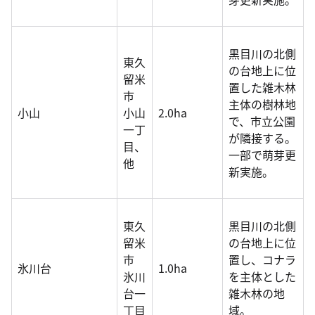
黒目川の北側
東久
の台地上に位
留米
置した雑木林
市
主体の樹林地
小山
小山
2.0ha
で、市立公園
一丁
が隣接する。
目、
一部で萌芽更
他
新実施。
東久
黒目川の北側
留米
の台地上に位
市
置し、コナラ
氷川台
1.0ha
氷川
を主体とした
台一
雑木林の地
丁目
域。