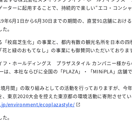
ゲーターに起用することで、持続的で楽しい“エコ・コンシャ
19年6月1日から6月30日までの期間の、直営91店舗にお
した。
る「校庭芝生化」の事業と、都内有数の観光名所を日本の四
「花と緑のおもてなし」の事業にも御賛同いただいておりま
イフ・ホールディングス プラザスタイル カンパニー様から
ーは、本社ならびに全国の「PLAZA」・「MINiPLA」
環境月間」の取り組みとしての活動を行っておりますが、今年
を、東京2020大会を控えた東京都の環境活動に寄附させて
o.jp/environment/ecoplazastyle/
した。