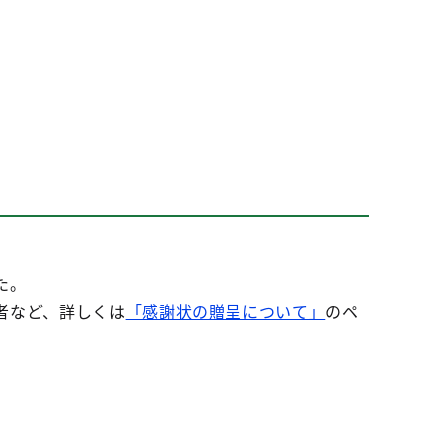
た。
者など、詳しくは
「感謝状の贈呈について」
のペ