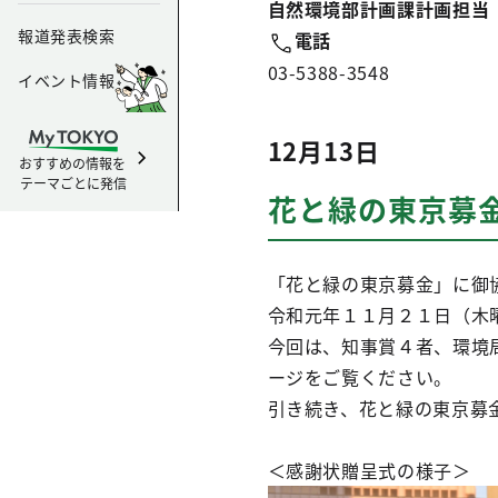
自然環境部計画課計画担当
報道発表検索
電話
03-5388-3548
イベント情報
12月13日
おすすめの情報を
テーマごとに発信
花と緑の東京募
「花と緑の東京募金」に御
令和元年１１月２１日（木
今回は、知事賞４者、環境
ージをご覧ください。
引き続き、花と緑の東京募
＜感謝状贈呈式の様子＞