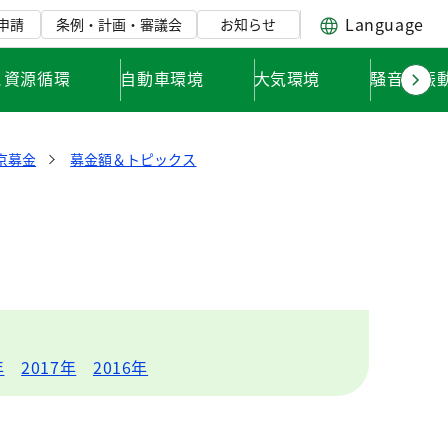
Language
申請
条例・計画・審議会
お知らせ
と資源循環
自動車環境
大気環境
騒音・振
京募金
募金額＆トピックス
年
2017年
2016年