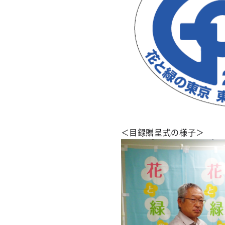
＜目録贈呈式の様子＞