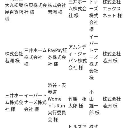
三井ホー
トナ
株式会社
大丸松坂
伯東株式会
株式会社
ム株式会
ーズ
エックス
屋百貨店
社 様
若洲 様
社 様
株式
ネット 様
様
会社
様
イー
パー
アムンデ
三井ホーム
PayPay証
トナ
株式会社
ィ・ジャ
株式会社
株式会社
券株式会
ーズ
若洲 様
パン株式
若洲 様
様
社 様
株式
会社 様
会社
様
渋谷・表
参道
小
三井ホー
イーパート
Wome
竹腰 相
山
株式会社
ム株式会
ナーズ株式
ｎ’s Run
太郎 様
雄一
若洲 様
社 様
会社 様
実行委員
郎 様
会 様
ヒルズア
株式