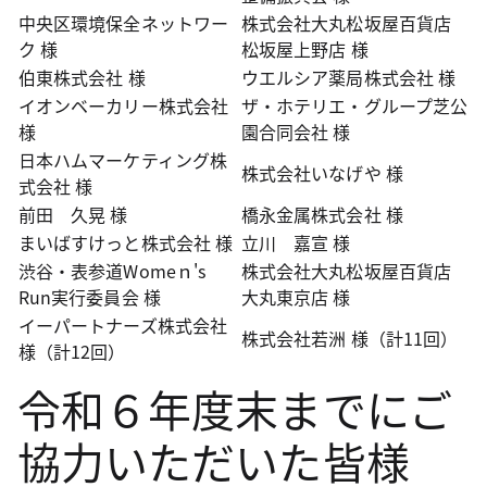
中央区環境保全ネットワー
株式会社大丸松坂屋百貨店
ク 様
松坂屋上野店 様
伯東株式会社 様
ウエルシア薬局株式会社 様
イオンベーカリー株式会社
ザ・ホテリエ・グループ芝公
様
園合同会社 様
日本ハムマーケティング株
株式会社いなげや 様
式会社 様
前田 久晃 様
橋永金属株式会社 様
まいばすけっと株式会社 様
立川 嘉宣 様
渋谷・表参道Womeｎ's
株式会社大丸松坂屋百貨店
Run実行委員会 様
大丸東京店 様
イーパートナーズ株式会社
株式会社若洲 様（計11回）
様（計12回）
令和６年度末までにご
協力いただいた皆様