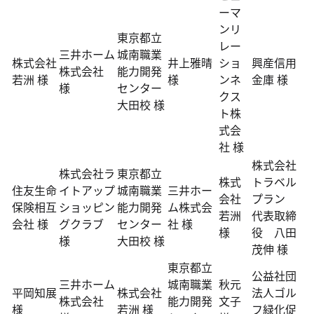
ーマ
ンリ
東京都立
レー
三井ホーム
城南職業
株式会社
井上雅晴
ショ
興産信用
株式会社
能力開発
若洲 様
様
ンネ
金庫 様
様
センター
クス
大田校 様
ト株
式会
社 様
株式会社
株式会社ラ
東京都立
株式
トラベル
住友生命
イトアップ
城南職業
三井ホー
会社
プラン
保険相互
ショッピン
能力開発
ム株式会
若洲
代表取締
会社 様
グクラブ
センター
社 様
様
役 八田
様
大田校 様
茂伸 様
東京都立
公益社団
三井ホーム
城南職業
秋元
平岡知展
株式会社
法人ゴル
株式会社
能力開発
文子
様
若洲 様
フ緑化促