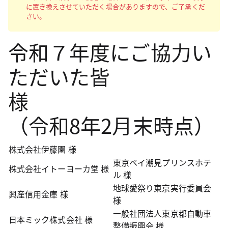
に置き換えさせていただく場合がありますので、ご了承くだ
さい。
令和７年度にご協力い
ただいた皆
様
（令和8年2月末時点）
株式会社伊藤園 様
東京ベイ潮見プリンスホテ
株式会社イトーヨーカ堂 様
ル 様
地球愛祭り東京実行委員会
興産信用金庫 様
様
一般社団法人東京都自動車
日本ミック株式会社 様
整備振興会 様