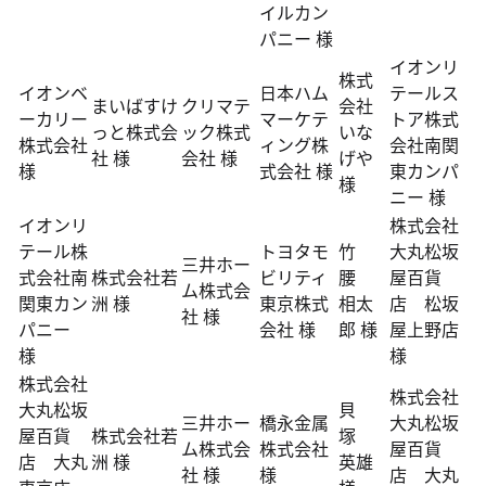
イルカン
パニー 様
イオンリ
株式
イオンベ
日本ハム
テールス
まいばすけ
クリマテ
会社
ーカリー
マーケテ
トア株式
っと株式会
ック株式
いな
株式会社
ィング株
会社南関
社 様
会社 様
げや
様
式会社 様
東カンパ
様
ニー 様
イオンリ
株式会社
テール株
トヨタモ
竹
大丸松坂
三井ホー
式会社南
株式会社若
ビリティ
腰
屋百貨
ム株式会
関東カン
洲 様
東京株式
相太
店 松坂
社 様
パニー
会社 様
郎 様
屋上野店
様
様
株式会社
株式会社
大丸松坂
貝
三井ホー
橋永金属
大丸松坂
屋百貨
株式会社若
塚
ム株式会
株式会社
屋百貨
店 大丸
洲 様
英雄
社 様
様
店 大丸