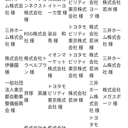
ビリティ
会社
株式会社
ム株式会
ンネクスト
イトーヨ
東京株式
ヨー
若洲 様
社 様
株式会社
ーカ堂 様
会社 様
ク 様
様
トヨタモ
株式
三井ホー
三井ホー
KSG株式会
染谷 和
ビリティ
会社
ム株式会
ム株式会
社 様
秀 様
東京株式
若洲
社 様
社 様
会社 様
様
イオンマ
トヨタモ
株式
株式会社
株式会社ト
三井ホー
ーケット
ビリティ
会社
伊藤園
ラベルプラ
ム株式会
株式会社
東京株式
若洲
様
ン 様
社 様
様
会社 様
様
一般社団
三井
トヨタモ
法人東京
ホー
株式会社
貝塚 英雄
ビリティ
株式会社
都自動車
ム株
メガスポ
様
東京株式
若洲 様
整備振興
式会
ーツ 様
会社 様
会 様
社 様
トヨ
タモ
株式会社大
株式会社