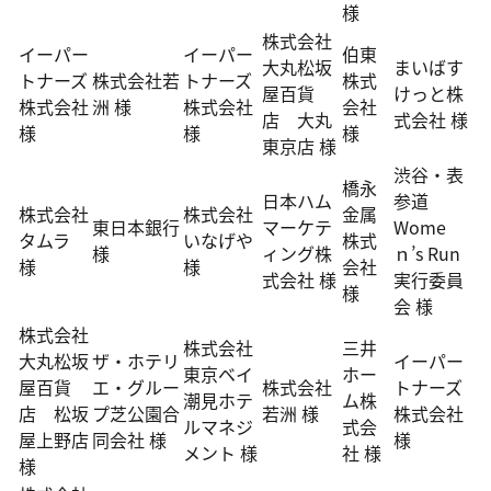
様
株式会社
イーパー
イーパー
伯東
大丸松坂
まいばす
トナーズ
株式会社若
トナーズ
株式
屋百貨
けっと株
株式会社
洲 様
株式会社
会社
店 大丸
式会社 様
様
様
様
東京店 様
渋谷・表
橋永
日本ハム
参道
株式会社
株式会社
金属
東日本銀行
マーケテ
Wome
タムラ
いなげや
株式
様
ィング株
ｎ’s Run
様
様
会社
式会社 様
実行委員
様
会 様
株式会社
株式会社
三井
大丸松坂
ザ・ホテリ
イーパー
東京ベイ
ホー
屋百貨
エ・グルー
株式会社
トナーズ
潮見ホテ
ム株
店 松坂
プ芝公園合
若洲 様
株式会社
ルマネジ
式会
屋上野店
同会社 様
様
メント 様
社 様
様