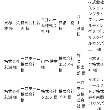
株式会社
スタイリ
ングライ
井
三井ホー
フ・ホー
貝塚 英
株式会社若
喜納 稔
上
ム株式会
ルディン
雄 様
洲 様
様
雅晴
社 様
グス プラ
様
ザスタイ
ルカンパ
ニー 様
竹
三井ホーム
株式会社
日本ミッ
株式会社
山野 博章
腰
株式会社
エスアイ
ク株式会
若洲 様
様
相太
様
様
社 様
郎 様
イオンリ
三井
テールス
三井ホーム
ホー
株式会社
株式会社
株式会社
トア株式
株式会社
ム株
若洲 様
タムラ 様
若洲 様
会社南関
様
式会
東カンパ
社 様
ニー 様