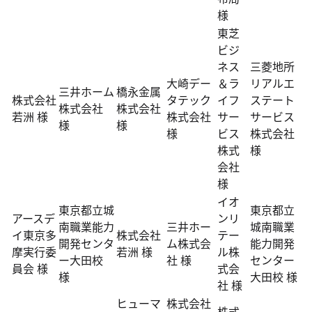
様
東芝
ビジ
ネス
三菱地所
大崎デー
＆ラ
リアルエ
三井ホーム
橋永金属
株式会社
タテック
イフ
ステート
株式会社
株式会社
若洲 様
株式会社
サー
サービス
様
様
様
ビス
株式会社
株式
様
会社
様
イオ
東京都立城
東京都立
アースデ
ンリ
南職業能力
三井ホー
城南職業
イ東京多
株式会社
テー
開発センタ
ム株式会
能力開発
摩実行委
若洲 様
ル株
ー大田校
社 様
センター
員会 様
式会
様
大田校 様
社 様
ヒューマ
株式会社
株式