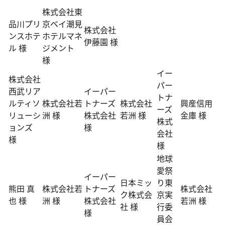
株式会社東
品川プリ
京ベイ潮見
株式会社
ンスホテ
ホテルマネ
伊藤園 様
ル 様
ジメント
様
イー
株式会社
パー
西武リア
イーパー
トナ
ルティソ
株式会社若
トナーズ
株式会社
興産信用
ーズ
リューシ
洲 様
株式会社
若洲 様
金庫 様
株式
ョンズ
様
会社
様
様
地球
愛祭
イーパー
日本ミッ
り東
熊田 真
株式会社若
トナーズ
株式会社
ク株式会
京実
也 様
洲 様
株式会社
若洲 様
社 様
行委
様
員会