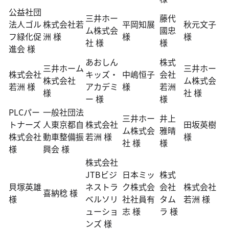
公益社団
三井ホー
藤代
法人ゴル
株式会社若
平岡知展
秋元文子
ム株式会
國忠
フ緑化促
洲 様
様
様
社 様
様
進会 様
あおしん
株式
三井ホーム
三井ホー
株式会社
キッズ・
中嶋恒子
会社
株式会社
ム株式会
若洲 様
アカデミ
様
若洲
様
社 様
ー 様
様
PLCパー
一般社団法
三井ホー
井上
トナーズ
人東京都自
株式会社
田坂英樹
ム株式会
雅晴
株式会社
動車整備振
若洲 様
様
社 様
様
様
興会 様
株式会社
JTBビジ
日本ミッ
株式
貝塚英雄
ネストラ
ク株式会
会社
株式会社
喜納稔 様
様
ベルソリ
社社員有
タム
若洲 様
ューショ
志 様
ラ 様
ンズ 様