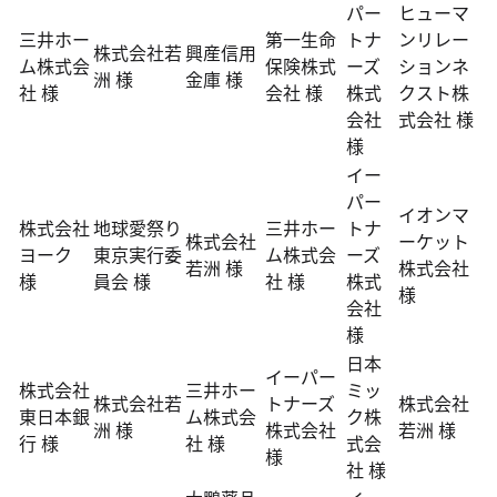
パー
ヒューマ
三井ホー
第一生命
トナ
ンリレー
株式会社若
興産信用
ム株式会
保険株式
ーズ
ションネ
洲 様
金庫 様
社 様
会社 様
株式
クスト株
会社
式会社 様
様
イー
パー
イオンマ
株式会社
地球愛祭り
三井ホー
トナ
株式会社
ーケット
ヨーク
東京実行委
ム株式会
ーズ
若洲 様
株式会社
様
員会 様
社 様
株式
様
会社
様
日本
イーパー
株式会社
三井ホー
ミッ
株式会社若
トナーズ
株式会社
東日本銀
ム株式会
ク株
洲 様
株式会社
若洲 様
行 様
社 様
式会
様
社 様