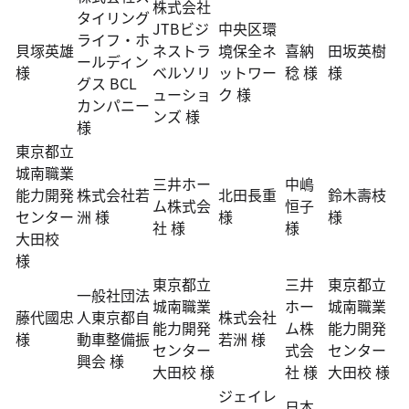
株式会社
タイリング
JTBビジ
中央区環
ライフ・ホ
貝塚英雄
ネストラ
境保全ネ
喜納
田坂英樹
ールディン
様
ベルソリ
ットワー
稔 様
様
グス BCL
ューショ
ク 様
カンパニー
ンズ 様
様
東京都立
城南職業
三井ホー
中嶋
能力開発
株式会社若
北田長重
鈴木壽枝
ム株式会
恒子
センター
洲 様
様
様
社 様
様
大田校
様
東京都立
三井
東京都立
一般社団法
城南職業
ホー
城南職業
藤代國忠
人東京都自
株式会社
能力開発
ム株
能力開発
様
動車整備振
若洲 様
センター
式会
センター
興会 様
大田校 様
社 様
大田校 様
ジェイレ
日本