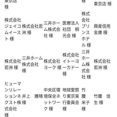
東京店
様
東京店 様
様
株式
株式会社
会社
三井ホー
医療法人
ジェイコ
株式会社若
プリ
興産信用
ム株式会
社団 桐
ムイース
洲 様
ンス
金庫 様
社 様
光会 様
ト 様
ホテ
ル 様
三井
株式会社
三井ホーム
ホー
株式会社
株式会社
イトーヨ
株式会社
株式会社
ム株
若洲 様
ヨーク 様
ーカドー
若洲 様
様
式会
様
社 様
ヒューマ
ンリレー
中央区環
地球愛祭
竹
ションネ
井上 雅晴
境保全ネ
り東京実
腰
竹腰 佳
クスト株
様
ットワー
行委員会
米子
生 様
式会社
ク 様
様
様
様