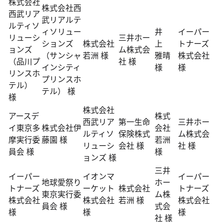
株式会社
株式会社西
西武リア
武リアルテ
ルティソ
ィソリュー
井
イーパー
リューシ
三井ホー
ションズ
株式会社
上
トナーズ
ョンズ
ム株式会
（サンシャ
若洲 様
雅晴
株式会社
（品川プ
社 様
インシティ
様
様
リンスホ
プリンスホ
テル）
テル） 様
様
株式会社
アースデ
株式
西武リア
第一生命
三井ホー
イ東京多
株式会社伊
会社
ルティソ
保険株式
ム株式会
摩実行委
藤園 様
若洲
リューシ
会社 様
社 様
員会 様
様
ョンズ 様
三井
イーパー
イオンマ
イーパー
地球愛祭り
ホー
トナーズ
ーケット
株式会社
トナーズ
東京実行委
ム株
株式会社
株式会社
若洲 様
株式会社
員会 様
式会
様
様
様
社 様