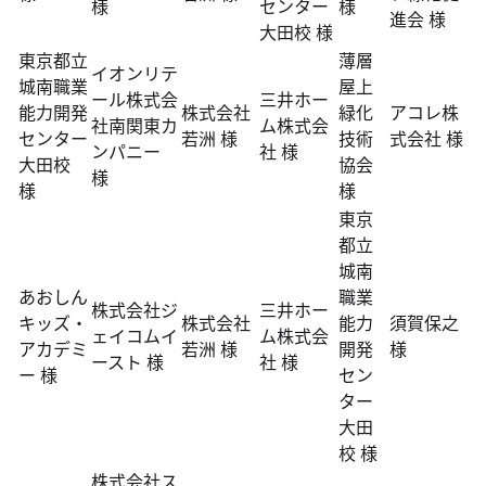
様
センター
様
進会 様
大田校 様
東京都立
薄層
イオンリテ
城南職業
屋上
ール株式会
三井ホー
能力開発
株式会社
緑化
アコレ株
社南関東カ
ム株式会
センター
若洲 様
技術
式会社 様
ンパニー
社 様
大田校
協会
様
様
様
東京
都立
城南
あおしん
職業
株式会社ジ
三井ホー
キッズ・
株式会社
能力
須賀保之
ェイコムイ
ム株式会
アカデミ
若洲 様
開発
様
ースト 様
社 様
ー 様
セン
ター
大田
校 様
株式会社ス