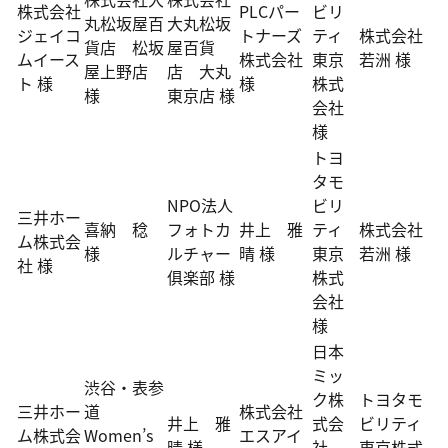
株式会社
PLCパー
ビリ
丸松坂屋百
大丸松坂
ジェイコ
トナーズ
ティ
株式会社
貨店 松坂
屋百貨
ムイース
株式会社
東京
若洲 様
屋上野店
店 大丸
ト 様
様
株式
様
東京店 様
会社
様
トヨ
タモ
NPO法人
ビリ
三井ホー
喜納 稔
フォトカ
井上 雅
ティ
株式会社
ム株式会
様
ルチャー
晴 様
東京
若洲 様
社 様
俱楽部 様
株式
会社
様
日本
ミッ
渋谷・表参
ク株
トヨタモ
三井ホー
道
株式会社
井上 雅
式会
ビリティ
ム株式会
Women’s
エスアイ
晴 様
社
東京株式