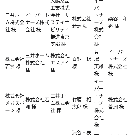
大鵬薬品
イー
工業株式
パー
三井ホー
イーパート
会社 サ
トナ
株式会社
染谷 和
ム株式会
ナーズ株式
ステイナ
ーズ
若洲 様
秀 様
社 様
会社 様
ビリティ
株式
推進東京
会社
支部 様
様
貝
イーパー
三井ホーム
株式会社
株式会社
喜納 稔
塚
トナーズ
株式会社
エスアイ
若洲 様
様
英雄
株式会社
様
様
様
様
イー
パー
株式会社
三井ホー
トナ
株式会社若
竹腰 相
株式会社
メガスポ
ム株式会
ーズ
洲 様
太郎 様
若洲 様
ーツ 様
社 様
株式
会社
様
渋谷・表