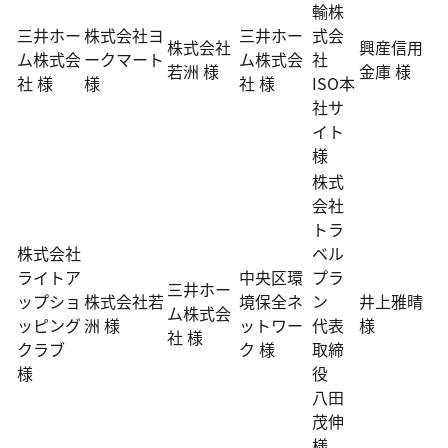
輸株
三井ホー
株式会社ヨ
三井ホー
式会
株式会社
興産信用
ム株式会
ークマート
ム株式会
社
若洲 様
金庫 様
社 様
様
社 様
ISO本
社サ
イト
様
株式
会社
トラ
株式会社
ベル
ライトア
中央区環
プラ
三井ホー
ップショ
株式会社若
境保全ネ
ン
井上雅晴
ム株式会
ッピング
洲 様
ットワー
代表
様
社 様
クラブ
ク 様
取締
様
役
八田
茂伸
様