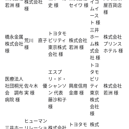
株式会社
イコ
若洲 様
史 様
セイワ 様
屋百貨店
様
ムイ
様
ース
ト 様
三井
トヨタモ
橋永金属
ホー
株式会社
荒川 直子
ビリティ
株式会社
株式会社
ム株
プリンス
様
東京株式
若洲 様
様
式会
ホテル 様
会社 様
社 様
トヨ
エスプ
タモ
医療法人
リ・ド・
ビリ
社団桐光
佐々木 優
シャンソ
興産信用
ティ
株式会社
会 調布
実 様
ン 代表
金庫 様
東京
若洲 様
病院 様
藤沙和子
株式
様
会社
様
ヒューマン
トヨタモ
株式
三井ホー
リレーショ
株式会社