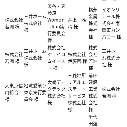
渋谷・表
橋永
イオンリ
参道
三井ホーム
金属
テール株
株式会社
Womeｎ
井上 雅
株式会社
株式
式会社南
若洲 様
’s Run実
晴 様
様
会社
関東カン
行委員会
様
パニー 様
様
株式会社
株式
三井ホーム
三井ホー
株式会社
ジェイコ
株式会社
会社
株式会社
ム株式会
若洲 様
ムイース
伊藤園 様
若洲
様
社 様
ト 様
様
三菱地所
前田
大崎デー
リアルエ
建設
大東京信
地球愛祭り
タテック
ステート
工業
株式会社
用組合
東京実行委
株式会社
サービス
株式
若洲 様
様
員会 様
様
株式会社
会社
様
様
千代
田運