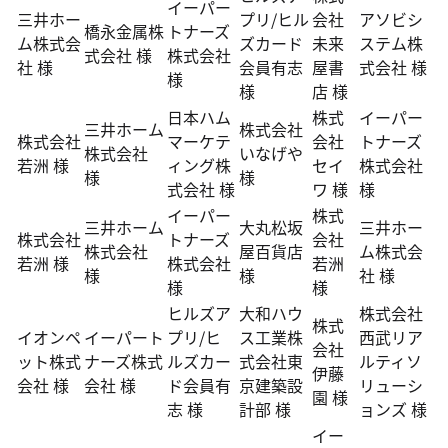
イーパー
三井ホー
プリ/ヒル
会社
アソビシ
橋永金属株
トナーズ
ム株式会
ズカード
未来
ステム株
式会社 様
株式会社
社 様
会員有志
屋書
式会社 様
様
様
店 様
日本ハム
株式
イーパー
三井ホーム
株式会社
株式会社
マーケテ
会社
トナーズ
株式会社
いなげや
若洲 様
ィング株
セイ
株式会社
様
様
式会社 様
ワ 様
様
イーパー
株式
三井ホーム
大丸松坂
三井ホー
株式会社
トナーズ
会社
株式会社
屋百貨店
ム株式会
若洲 様
株式会社
若洲
様
様
社 様
様
様
ヒルズア
大和ハウ
株式会社
株式
イオンペ
イーパート
プリ/ヒ
ス工業株
西武リア
会社
ット株式
ナーズ株式
ルズカー
式会社東
ルティソ
伊藤
会社 様
会社 様
ド会員有
京建築設
リューシ
園 様
志 様
計部 様
ョンズ 様
イー