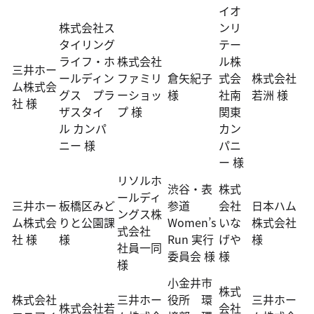
イオ
株式会社ス
ンリ
タイリング
テー
ライフ・ホ
株式会社
ル株
三井ホー
ールディン
ファミリ
倉矢紀子
式会
株式会社
ム株式会
グス プラ
ーショッ
様
社南
若洲 様
社 様
ザスタイ
プ 様
関東
ル カンパ
カン
ニー 様
パニ
ー 様
リソルホ
渋谷・表
株式
ールディ
三井ホー
板橋区みど
参道
会社
日本ハム
ングス株
ム株式会
りと公園課
Women’s
いな
株式会社
式会社
社 様
様
Run 実行
げや
様
社員一同
委員会 様
様
様
小金井市
株式
株式会社
三井ホー
役所 環
三井ホー
株式会社若
会社