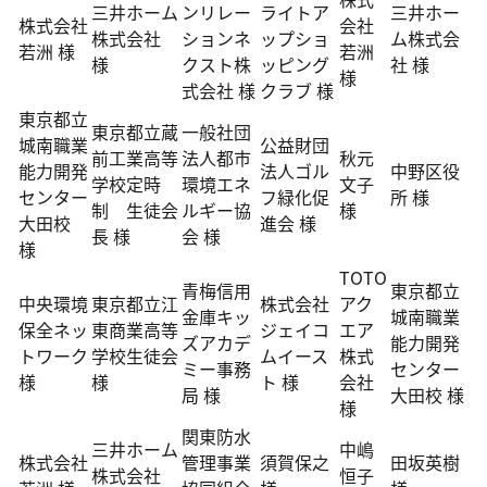
三井ホーム
ンリレー
ライトア
三井ホー
株式会社
会社
株式会社
ションネ
ップショ
ム株式会
若洲 様
若洲
様
クスト株
ッピング
社 様
様
式会社 様
クラブ 様
東京都立
東京都立蔵
一般社団
城南職業
公益財団
前工業高等
法人都市
秋元
能力開発
法人ゴル
中野区役
学校定時
環境エネ
文子
センター
フ緑化促
所 様
制 生徒会
ルギー協
様
大田校
進会 様
長 様
会 様
様
TOTO
青梅信用
東京都立
中央環境
東京都立江
株式会社
アク
金庫キッ
城南職業
保全ネッ
東商業高等
ジェイコ
エア
ズアカデ
能力開発
トワーク
学校生徒会
ムイース
株式
ミー事務
センター
様
様
ト 様
会社
局 様
大田校 様
様
関東防水
三井ホーム
中嶋
株式会社
管理事業
須賀保之
田坂英樹
株式会社
恒子