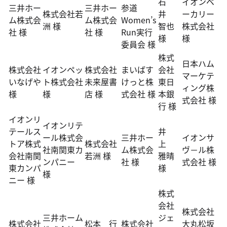
石
イオンベ
三井ホー
三井ホー
参道
株式会社若
井
ーカリー
ム株式会
ム株式会
Women’s
洲 様
智也
株式会社
社 様
社 様
Run実行
様
様
委員会 様
株式
日本ハム
株式会社
イオンペッ
株式会社
まいばす
会社
マーケテ
いなげや
ト株式会社
未来屋書
けっと株
東日
ィング株
様
様
店 様
式会社 様
本銀
式会社 様
行 様
イオンリ
イオンリテ
テールス
井
ール株式会
三井ホー
イオンサ
トア株式
株式会社
上
社南関東カ
ム株式会
ヴ－ル株
会社南関
若洲 様
雅晴
ンパニー
社 様
式会社 様
東カンパ
様
様
ニー 様
株式
会社
株式会社
三井ホーム
ジェ
株式会社
松本 行
株式会社
大丸松坂