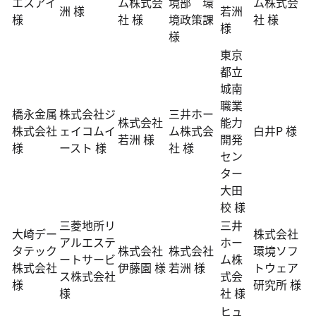
エスアイ
ム株式会
境部 環
ム株式会
洲 様
若洲
様
社 様
境政策課
社 様
様
様
東京
都立
城南
職業
橋永金属
株式会社ジ
三井ホー
株式会社
能力
株式会社
ェイコムイ
ム株式会
白井P 様
若洲 様
開発
様
ースト 様
社 様
セン
ター
大田
校 様
三菱地所リ
三井
大崎デー
株式会社
アルエステ
ホー
タテック
株式会社
株式会社
環境ソフ
ートサービ
ム株
株式会社
伊藤園 様
若洲 様
トウェア
ス株式会社
式会
様
研究所 様
様
社 様
ヒュ