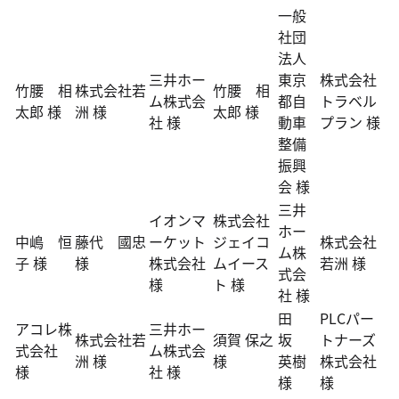
一般
社団
法人
三井ホー
東京
株式会社
竹腰 相
株式会社若
竹腰 相
ム株式会
都自
トラベル
太郎 様
洲 様
太郎 様
社 様
動車
プラン 様
整備
振興
会 様
三井
イオンマ
株式会社
ホー
中嶋 恒
藤代 國忠
ーケット
ジェイコ
株式会社
ム株
子 様
様
株式会社
ムイース
若洲 様
式会
様
ト 様
社 様
田
PLCパー
アコレ株
三井ホー
株式会社若
須賀 保之
坂
トナーズ
式会社
ム株式会
洲 様
様
英樹
株式会社
様
社 様
様
様