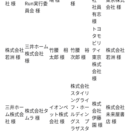
社 様
Run実行委
様
社員
会社 様
員会 様
有志
様
トヨ
タモ
ビリ
三井ホーム
株式会社
竹腰 相
竹腰 裕
ティ
株式会社
株式会社
若洲 様
太郎 様
次郎 様
東京
若洲 様
様
株式
会社
様
株式会社
スタイリ
ングライ
株式
三井ホー
イオンペ
フ・ホー
株式会社
株式会社タ
会社
ム株式会
ット株式
ルディン
未来屋書
ムラ 様
伊藤
社 様
会社 様
グス プ
店 様
園 様
ラザスタ