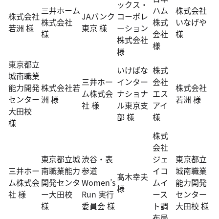
ックス・
三井ホーム
ハム
株式会社
株式会社
JAバンク
コーポレ
株式会社
株式
いなげや
若洲 様
東京 様
ーション
様
会社
様
株式会社
様
様
東京都立
いけばな
株式
城南職業
三井ホー
インター
会社
能力開発
株式会社若
株式会社
ム株式会
ナショナ
エス
センター
洲 様
若洲 様
社 様
ル東京支
アイ
大田校
部 様
様
様
株式
会社
東京都立城
渋谷・表
ジェ
東京都立
三井ホー
南職業能力
参道
イコ
城南職業
髙木幸夫
ム株式会
開発センタ
Women’s
ムイ
能力開発
様
社 様
ー大田校
Run 実行
ース
センター
様
委員会 様
ト調
大田校 様
布局