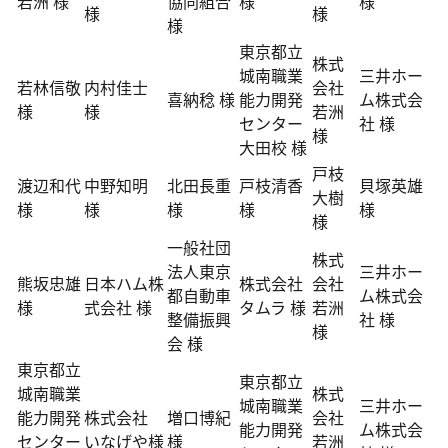
若洲 様
協同組合
様
様
様
様
様
東京都立
株式
城南職業
三井ホー
若林信敬
内村佳士
会社
喜納稔 様
能力開発
ム株式会
様
様
若洲
センター
社 様
様
大田校 様
戸枝
渡辺和代
中野知明
北田長重
戸枝清香
貝塚英雄
大樹
様
様
様
様
様
様
一般社団
株式
法人東京
三井ホー
熊坂忠雄
日本ハム株
株式会社
会社
都自動車
ム株式会
様
式会社 様
タムラ 様
若洲
整備振興
社 様
様
会 様
東京都立
東京都立
城南職業
株式
城南職業
三井ホー
能力開発
株式会社
増口博紀
会社
能力開発
ム株式会
センター
いなげや様
様
若洲