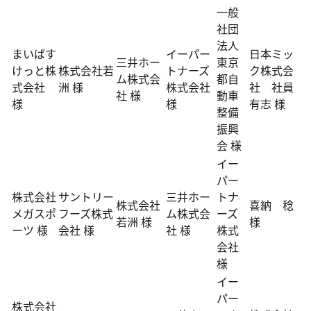
一般
社団
法人
まいばす
イーパー
日本ミッ
三井ホー
東京
けっと株
株式会社若
トナーズ
ク株式会
ム株式会
都自
式会社
洲 様
株式会社
社 社員
社 様
動車
様
様
有志 様
整備
振興
会 様
イー
パー
株式会社
サントリー
三井ホー
トナ
株式会社
喜納 稔
メガスポ
フーズ株式
ム株式会
ーズ
若洲 様
様
ーツ 様
会社 様
社 様
株式
会社
様
イー
パー
株式会社