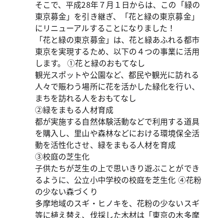
そこで、平成28年７月１日からは、この「緑の
東京募金」を引き継ぎ、「花と緑の東京募金」
にリニューアルすることになりました！
「花と緑の東京募金」は、花と緑あふれる都市
東京を実現するため、以下の４つの事業に活用
します。 ①花と緑のおもてなし
観光スポットや公園など、都民や観光に訪れる
人々で賑わう場所に花を活かした緑化を行い、
まちを訪れる人をおもてなし
②緑をまもる人材育成
都が実施する自然体験活動などで利用する道具
を購入し、里山や森林などにおける環境保全活
動を活性化させ、緑をまもる人材を育成
③校庭の芝生化
子供たちが芝生の上で思いきり遊ぶことができ
るように、公立小中学校の校庭を芝生化 ④花粉
の少ない森づくり
多摩地域のスギ・ヒノキを、花粉の少ないスギ
等に植え替え、伐採した木材は「東京の木多摩