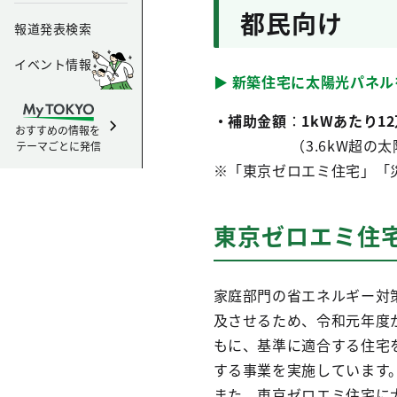
都民向け
報道発表検索
イベント情報
▶ 新築住宅に太陽光パネ
・補助金額
：
1kWあたり1
おすすめの情報を
（3.6kW超の太陽光
テーマごとに発信
※「東京ゼロエミ住宅」「
東京ゼロエミ住
家庭部門の省エネルギー対
及させるため、令和元年度
もに、基準に適合する住宅
する事業を実施しています。
また、東京ゼロエミ住宅に