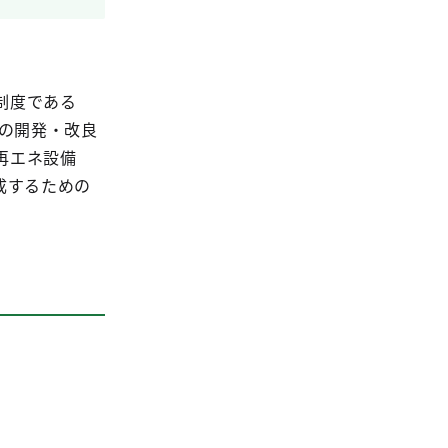
制度である
ルの開発・改良
再エネ設備
成するための