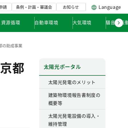
Language
申請
条例・計画・審議会
お知らせ
と資源循環
自動車環境
大気環境
騒音・振
都の助成事業
京都
太陽光ポータル
太陽光発電のメリット
建築物環境報告書制度の
概要等
太陽光発電設備の導入・
維持管理