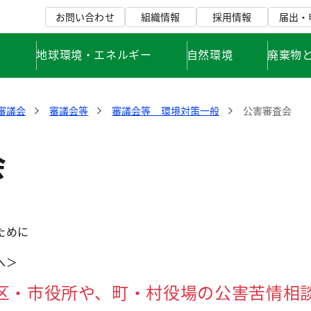
お問い合わせ
組織情報
採用情報
届出・
て
地球環境・エネルギー
自然環境
廃棄物
審議会
審議会等
審議会等 環境対策一般
公害審査会
会
ために
へ＞
区・市役所や、町・村役場の公害苦情相