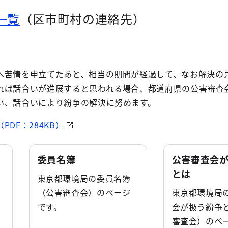
一覧
（区市町村の連絡先）
へ苦情を申立てたあと、相当の期間が経過して、なお解決の
れば話合いが進展すると思われる場合、都道府県の公害審査
い、話合いにより紛争の解決に努めます。
DF：284KB）
委員名簿
公害審査会
とは
東京都環境局の委員名簿
（公害審査会）のページ
東京都環境局
です。
会が扱う紛争
審査会）のペ