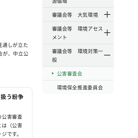
源循環
審議会等 大気環境
審議会等 環境アセス
メント
見通しが立た
審議会等 環境対策一
会が、中立公
般
公害審査会
環境保全推進委員会
が扱う紛争
の公害審査
とは（公害
ージです。