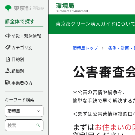
コンテンツにスキップ
都全体で探す
東京都グリーン購入ガイドについ
防災・緊急情報
カテゴリ別
環境局トップ
条例・計画・
目的別
公害審査
組織別
事業者の方
＊公害の苦情や紛争を、
キーワード検索
簡単な手続で早く解決する
＜まずは公害苦情相談窓口
まずは
お住まいの