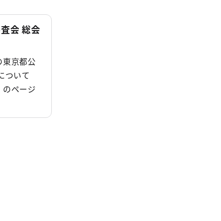
査会 総会
の東京都公
について
）のページ