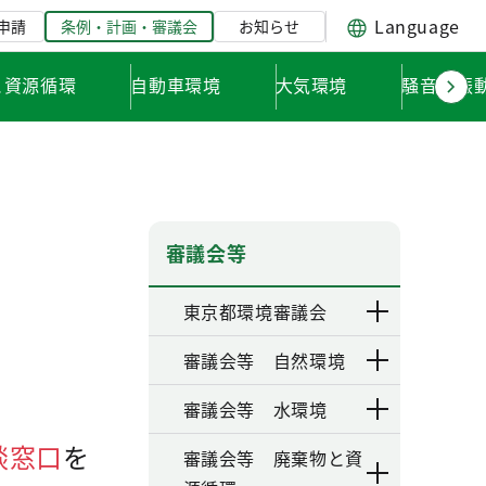
Language
申請
条例・計画・審議会
お知らせ
と資源循環
自動車環境
大気環境
騒音・振
審議会等
東京都環境審議会
審議会等 自然環境
審議会等 水環境
談窓口
を
審議会等 廃棄物と資