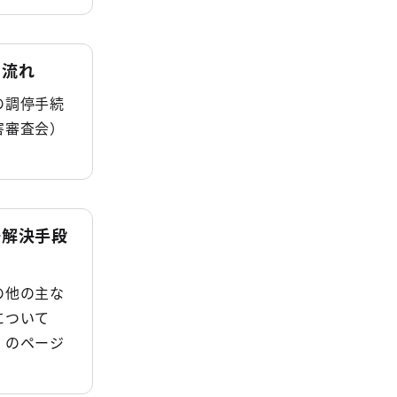
の流れ
の調停手続
害審査会）
。
争解決手段
の他の主な
について
）のページ