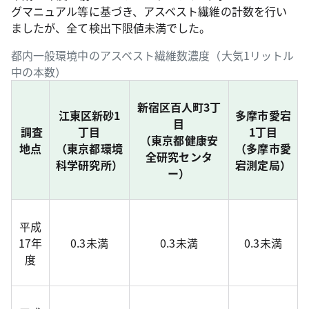
グマニュアル等に基づき、アスベスト繊維の計数を行い
ましたが、全て検出下限値未満でした。
都内一般環境中のアスベスト繊維数濃度（大気1リットル
中の本数）
新宿区百人町3丁
江東区新砂1
多摩市愛宕
目
調査
丁目
1丁目
（東京都健康安
地点
（東京都環境
（多摩市愛
全研究センタ
科学研究所）
宕測定局）
ー）
平成
17年
0.3未満
0.3未満
0.3未満
度