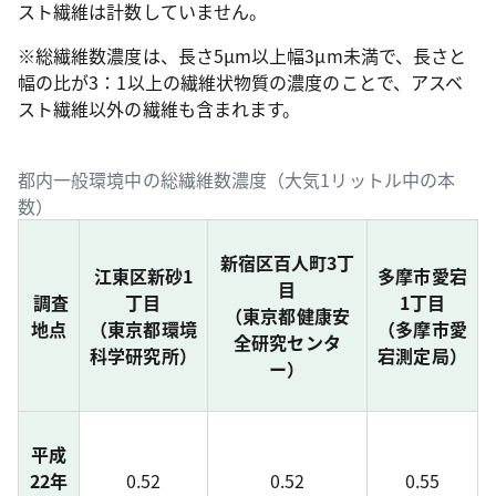
スト繊維は計数していません。
※総繊維数濃度は、長さ5μm以上幅3μm未満で、長さと
幅の比が3：1以上の繊維状物質の濃度のことで、アスベ
スト繊維以外の繊維も含まれます。
都内一般環境中の総繊維数濃度（大気1リットル中の本
数）
新宿区百人町3丁
江東区新砂1
多摩市愛宕
目
調査
丁目
1丁目
（東京都健康安
地点
（東京都環境
（多摩市愛
全研究センタ
科学研究所）
宕測定局）
ー）
平成
22年
0.52
0.52
0.55