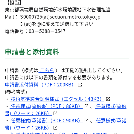
【担当】
東京都環境局自然環境部水環境課地下水管理担当
Mail： S0000725(at)section.metro.tokyo.jp
※(at)を@に変えて送信して下さい
電話番号：03－5388－3547
申請書と添付資料
申請書（様式は
こちら
）は正副2通提出してください。
申請書には以下の書類を添付する必要があります。
申請書添付資料（PDF：200KB）
(参考書式)
・
技術基準適合証明様式（エクセル：43KB）
・
任意様式(誓約書)（PDF：86KB）
、
任意様式(誓約
書)（ワード：26KB）
・
任意様式(承諾書)（PDF：90KB）
、
任意様式(承諾
書)（ワード：26KB）