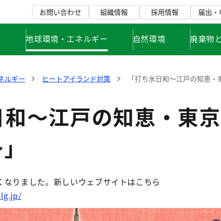
お問い合わせ
組織情報
採用情報
届出・
て
地球環境・エネルギー
自然環境
廃棄物
ネルギー
ヒートアイランド対策
「打ち水日和～江戸の知恵・
日和～江戸の知恵・東京
～」
くなりました。新しいウェブサイトはこちら
lg.jp/