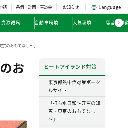
Language
申請
条例・計画・審議会
お知らせ
と資源循環
自動車環境
大気環境
騒音・振
東京のおもてなし～」
のお
ヒートアイランド対策
東京都熱中症対策ポータ
ルサイト
「打ち水日和～江戸の知
恵・東京のおもてなし
～」