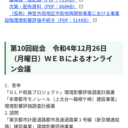
次第・配布資料（PDF：868KB）
（仮称）神宮外苑地区市街地再開発事業における事業
段階環境影響評価手続き（PDF：514KB）
第10回総会 令和4年12月26日
（月曜日）ＷＥＢによるオンライ
ン会議
1．答申
「ＧＬＰ昭島プロジェクト」環境影響評価調査計画書
「多摩都市モノレール（上北台～箱根ケ崎）建設事業」
環境影響評価調査計画書
2. 諮問
「東京都市計画道路都市高速道路第１号線（新京橋連結
路）建設事業」環境影響評価書案