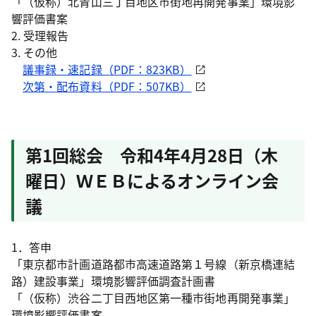
「（仮称）北青山三丁目地区市街地再開発事業」環境影
響評価書案
2. 受理報告
3. その他
議事録・速記録（PDF：823KB）
次第・配布資料（PDF：507KB）
第1回総会 令和4年4月28日（木
曜日）ＷＥＢによるオンライン会
議
1．答申
「東京都市計画道路都市高速道路第１号線（新京橋連結
路）建設事業」環境影響評価調査計画書
「（仮称）渋谷二丁目西地区第一種市街地再開発事業」
環境影響評価書案