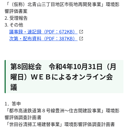
「（仮称）北青山三丁目地区市街地再開発事業」環境影
響評価書案
2. 受理報告
3. その他
議事録・速記録（PDF：672KB）
次第・配布資料（PDF：387KB）
第8回総会 令和4年10月31日（月
曜日）ＷＥＢによるオンライン会
議
1．答申
「都市高速鉄道第８号線豊洲～住吉間建設事業」環境影
響評価調査計画書
「世田谷清掃工場建替事業」環境影響評価調査計画書