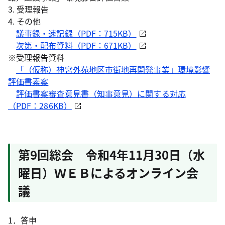
3. 受理報告
4. その他
議事録・速記録（PDF：715KB）
次第・配布資料（PDF：671KB）
※受理報告資料
「（仮称）神宮外苑地区市街地再開発事業」環境影響
評価書素案
評価書案審査意見書（知事意見）に関する対応
（PDF：286KB）
第9回総会 令和4年11月30日（水
曜日）ＷＥＢによるオンライン会
議
1．答申