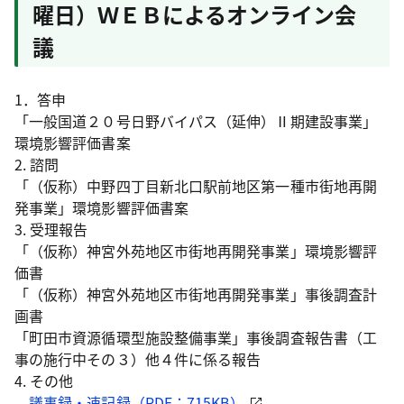
曜日）ＷＥＢによるオンライン会
議
1．答申
「一般国道２０号日野バイパス（延伸）Ⅱ期建設事業」
環境影響評価書案
2. 諮問
「（仮称）中野四丁目新北口駅前地区第一種市街地再開
発事業」環境影響評価書案
3. 受理報告
「（仮称）神宮外苑地区市街地再開発事業」環境影響評
価書
「（仮称）神宮外苑地区市街地再開発事業」事後調査計
画書
「町田市資源循環型施設整備事業」事後調査報告書（工
事の施行中その３）他４件に係る報告
4. その他
議事録・速記録（PDF：715KB）