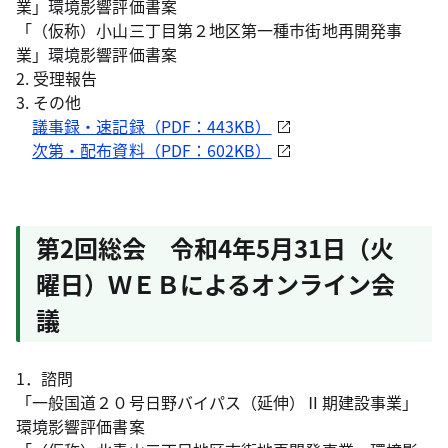
業」環境影響評価書案
「（仮称）小山三丁目第２地区第一種市街地再開発事
業」環境影響評価書案
2. 受理報告
3. その他
議事録・速記録（PDF：443KB）
次第・配布資料（PDF：602KB）
第2回総会 令和4年5月31日（火
曜日）ＷＥＢによるオンライン会
議
1．諮問
「一般国道２０号日野バイパス（延伸）Ⅱ期建設事業」
環境影響評価書案