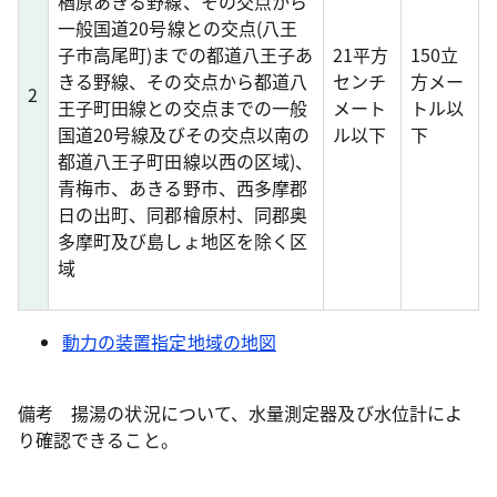
楢原あきる野線、その交点から
一般国道20号線との交点(八王
子市高尾町)までの都道八王子あ
21平方
150立
きる野線、その交点から都道八
センチ
方メー
2
王子町田線との交点までの一般
メート
トル以
国道20号線及びその交点以南の
ル以下
下
都道八王子町田線以西の区域)、
青梅市、あきる野市、西多摩郡
日の出町、同郡檜原村、同郡奥
多摩町及び島しょ地区を除く区
域
動力の装置指定地域の地図
備考 揚湯の状況について、水量測定器及び水位計によ
り確認できること。