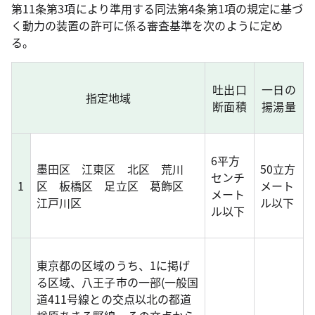
第11条第3項により準用する同法第4条第1項の規定に基づ
く動力の装置の許可に係る審査基準を次のように定め
る。
吐出口
一日の
指定地域
断面積
揚湯量
6平方
墨田区 江東区 北区 荒川
50立方
センチ
1
区 板橋区 足立区 葛飾区
メート
メート
江戸川区
ル以下
ル以下
東京都の区域のうち、1に掲げ
る区域、八王子市の一部(一般国
道411号線との交点以北の都道