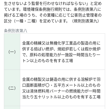
生させないよう監督を行わせなければならない」と定め
ています。環境確保条例施行規則では、条例別表第八に
掲げる工場のうち、その業種に応じて公害防止管理者の
区分（一種・二種）を定めています。（規則別表第九）
条例別表第八
金属の精練又は無機化学工業品の製造の用に
供する焙ばい燃炉、焼結炉若しくは煆か焼炉
（一）
で、原料の処理能力が一施設一時間当たり一
トン以上のものを有する工場
金属の精製又は鋳造の用に供する溶解炉で羽
口面断面積が〇・五平方メートル以上のもの
（二）
又は液体燃料用バーナーの燃焼能力が一時間
当たり五十リットル以上のものを有する工場