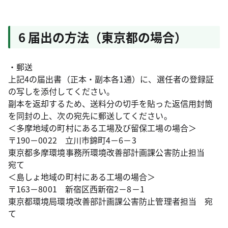
6 届出の方法（東京都の場合）
・郵送
上記4の届出書（正本・副本各1通）に、選任者の登録証
の写しを添付してください。
副本を返却するため、送料分の切手を貼った返信用封筒
を同封の上、次の宛先に郵送してください。
＜多摩地域の町村にある工場及び留保工場の場合＞
〒190－0022 立川市錦町4－6－3
東京都多摩環境事務所環境改善部計画課公害防止担当
宛て
＜島しょ地域の町村にある工場の場合＞
〒163－8001 新宿区西新宿2－8－1
東京都環境局環境改善部計画課公害防止管理者担当 宛
て