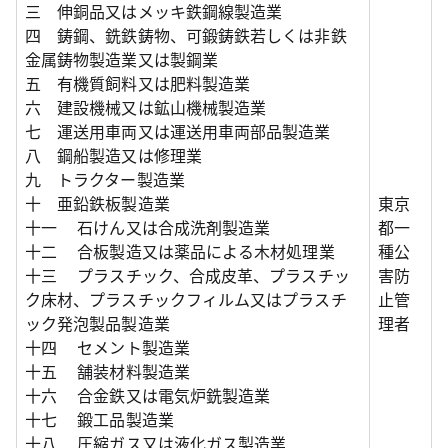
三 伸銅品又はメッキ鉄鋼線製造業
四 鋳鋼、銑鉄鋳物、可鍛鋳鉄若しくは非鉄
金属鋳物製造業又は製鋼業
五 有機質飼料又は肥料製造業
六 建設機械又は鉱山機械製造業
七 運送用車両又は運送用車両部品製造業
八 鋼船製造又は修理業
九 トラクター製造業
十 亜鉛鉄板製造業
東京
十一 石けん又は合成洗剤製造業
都一
十二 合板製造又は薬品による木材処理業
種公
十三 プラスチック、合成皮革、プラスチッ
害防
ク床材、プラスチックフィルム又はプラスチ
止管
ック発泡製品製造業
理者
十四 セメント製造業
十五 舗装材料製造業
十六 合金鉄又は電気炉銑製造業
十七 鍛工品製造業
十八 圧縮ガス又は液化ガス製造業