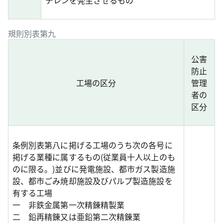
チレンを発生させるもの
規則別表第九
公害
防止
工場の区分
管理
者の
区分
条例別表第八に掲げる工場のうち次の各号に
掲げる業種に属するもの(従業員十人以上のも
のに限る。)並びに発電施設、都市ガス製造施
設、都市ごみ焼却施設及びパルプ製造施設を
有する工場
一 非鉄金属第一次精錬精製業
二 鉛再精錬又は亜鉛第二次精錬業