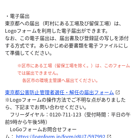
・電子届出
東京都への届出（町村にある工場及び留保工場）は、
Logoフォームを利用した電子届出ができます。
なお、この電子届出は、届出書及び登録証の写しを添付
する方式です。あらかじめ必要書類を電子ファイルにし
て準備してください。
※区市にある工場（留保工場を除く。）は、このフォーム
では届出できません。
各区市の環境主管課へ届出てください。
東京都公害防止管理者選任・解任の届出フォーム
※Logoフォームの操作方法でご不明な点がありました
ら、下記までお問い合わせください。
フリーダイヤル：0120-711-123（受付時間：平日の午
前9時から午後5時）
LoGoフォームお問合せフォー
ム：
https://logoform.jp/form/r8U7/597992