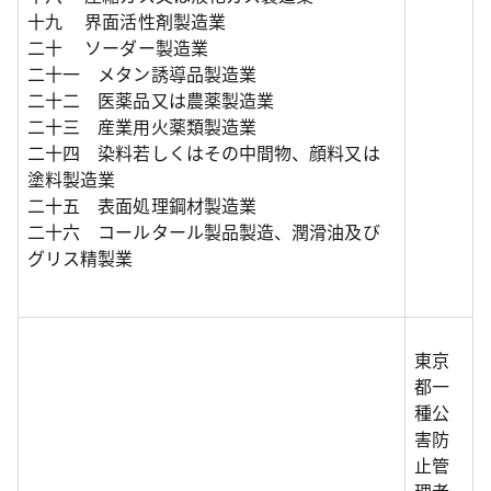
十九 界面活性剤製造業
二十 ソーダー製造業
二十一 メタン誘導品製造業
二十二 医薬品又は農薬製造業
二十三 産業用火薬類製造業
二十四 染料若しくはその中間物、顔料又は
塗料製造業
二十五 表面処理鋼材製造業
二十六 コールタール製品製造、潤滑油及び
グリス精製業
東京
都一
種公
害防
止管