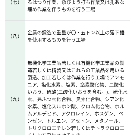
（七）
るはつり作業、鋲びよう打ち作業又は孔あな
埋め作業を伴うものを行う工場
金属の鍛造で重量が〇・五トン以上の落下錘
（八）
を使用するものを行う工場
無機化学工業品若しくは有機化学工業品の製
造若しくは精製又はこれらの工業品を用いる
製造、加工若しくは作業を行う工場でアンモ
ニア、塩化水素、塩素、窒素酸化物、二酸化
いおう、硫酸(三酸化いおうを含む。)、硫化水
（九）
素、弗ふつ素化合物、臭素化合物、シアン化
水素、塩化スルホン酸、クロム化合物、ホル
ムアルデヒド、アクロレイン、ホスゲン、ベ
ンゼン、トルエン、アセトン、メタノール、
トリクロロエチレン若しくはテトラクロロエ