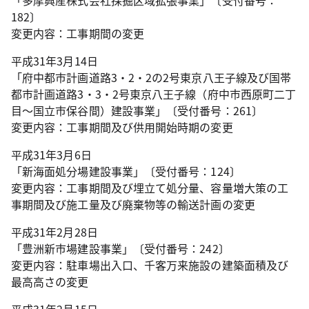
「多摩興産株式会社採掘区域拡張事業」〔受付番号：
182〕
変更内容：工事期間の変更
平成31年3月14日
「府中都市計画道路3・2・2の2号東京八王子線及び国帯
都市計画道路3・3・2号東京八王子線（府中市西原町二丁
目～国立市保谷間）建設事業」〔受付番号：261〕
変更内容：工事期間及び供用開始時期の変更
平成31年3月6日
「新海面処分場建設事業」〔受付番号：124〕
変更内容：工事期間及び埋立て処分量、容量増大策の工
事期間及び施工量及び廃棄物等の輸送計画の変更
平成31年2月28日
「豊洲新市場建設事業」〔受付番号：242〕
変更内容：駐車場出入口、千客万来施設の建築面積及び
最高高さの変更