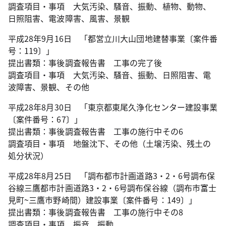
調査項目・事項 大気汚染、騒音、振動、植物、動物、
日照阻害、電波障害、風害、景観
平成28年9月16日 「都営立川大山団地建替事業〔案件番
号：119〕」
提出書類：事後調査報告書 工事の完了後
調査項目・事項 大気汚染、騒音、振動、日照阻害、電
波障害、景観、その他
平成28年8月30日 「東京都東尾久浄化センター建設事業
〔案件番号：67〕」
提出書類：事後調査報告書 工事の施行中その6
調査項目・事項 地盤沈下、その他（土壌汚染、残土の
処分状況）
平成28年8月25日 「調布都市計画道路3・2・6号調布保
谷線三鷹都市計画道路3・2・6号調布保谷線（調布市富士
見町~三鷹市野崎間）建設事業〔案件番号：149〕」
提出書類：事後調査報告書 工事の施行中その8
調査項目・事項 振音、振動