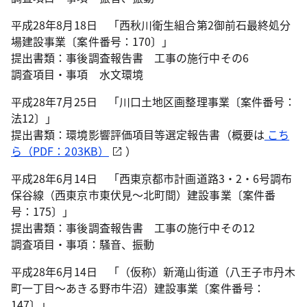
平成28年8月18日 「西秋川衛生組合第2御前石最終処分
場建設事業〔案件番号：170〕」
提出書類：事後調査報告書 工事の施行中その6
調査項目・事項 水文環境
平成28年7月25日 「川口土地区画整理事業〔案件番号：
法12〕」
提出書類：環境影響評価項目等選定報告書（概要は
こち
ら（PDF：203KB）
）
平成28年6月14日 「西東京都市計画道路3・2・6号調布
保谷線（西東京市東伏見～北町間）建設事業〔案件番
号：175〕」
提出書類：事後調査報告書 工事の施行中その12
調査項目・事項：騒音、振動
平成28年6月14日 「（仮称）新滝山街道（八王子市丹木
町一丁目～あきる野市牛沼）建設事業〔案件番号：
147〕」