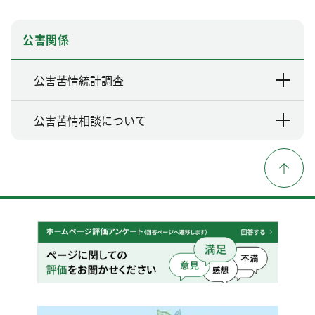
公害関係
公害苦情統計調査
公害苦情相談について