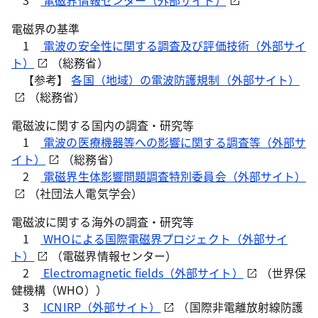
3
電磁界情報センター（外部サイト）
電磁界の基準
1
電波の安全性に関する調査及び評価技術（外部サイ
ト）
（総務省）
【参考】
各国（地域）の電波防護規制（外部サイト）
（総務省）
電磁波に関する国内の調査・研究等
1
電波の医療機器等への影響に関する調査等（外部サ
イト）
（総務省）
2
電磁界生体影響問題調査特別委員会（外部サイト）
（社団法人電気学会）
電磁波に関する海外の調査・研究等
1
WHOによる国際電磁界プロジェクト（外部サイ
ト）
（電磁界情報センター）
2
Electromagnetic fields（外部サイト）
（世界保
健機構（WHO））
3
ICNIRP（外部サイト）
（国際非電離放射線防護