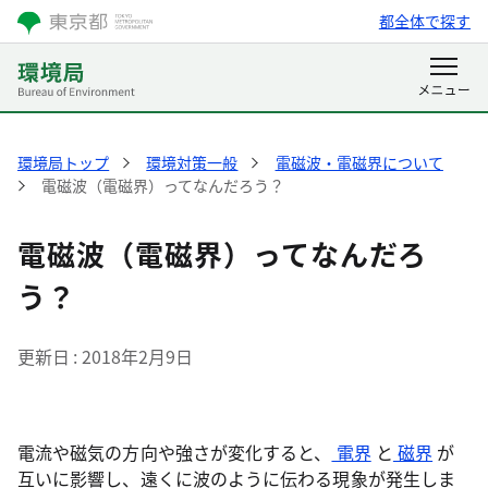
都全体で探す
環境局トップ
環境対策一般
電磁波・電磁界について
電磁波（電磁界）ってなんだろう？
電磁波（電磁界）ってなんだろ
う？
更新日
2018年2月9日
電流や磁気の方向や強さが変化すると、
電界
と
磁界
が
互いに影響し、遠くに波のように伝わる現象が発生しま