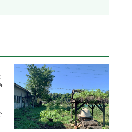
に
再
合