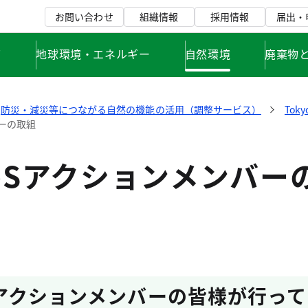
お問い合わせ
組織情報
採用情報
届出・
て
地球環境・エネルギー
自然環境
廃棄物
防災・減災等につながる自然の機能の活用（調整サービス）
Tok
バーの取組
-NbSアクションメンバー
NbSアクションメンバーの皆様が行