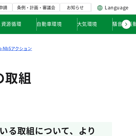
Language
申請
条例・計画・審議会
お知らせ
と資源循環
自動車環境
大気環境
騒音・振
yo-NbSアクション
の取組
っている取組について、より