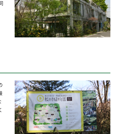
同
の
験
な
く