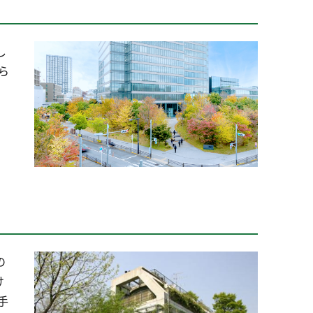
し
ら
の
け
手