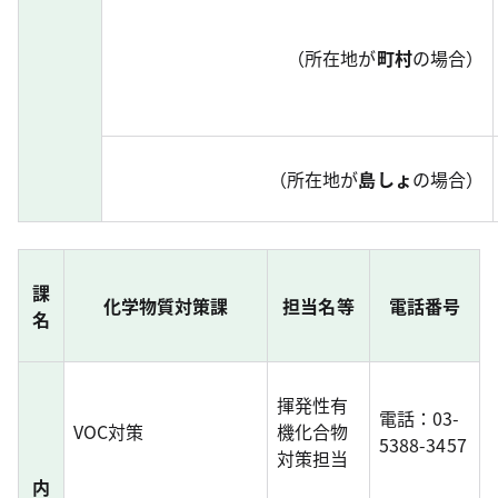
（所在地が
町村
の場合）
（所在地が
島しょ
の場合）
課
化学物質対策課
担当名等
電話番号
名
揮発性有
電話：03-
VOC対策
機化合物
5388-3457
対策担当
内