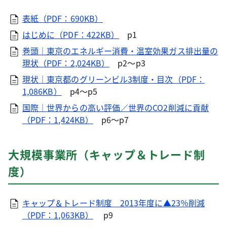
表紙（PDF：690KB）
はじめに（PDF：422KB）
p1
巻頭｜東京のエネルギー消費・温室効果ガス排出量の
現状（PDF：2,024KB）
p2～p3
現状｜東京都のグリーンビル3制度・目次（PDF：
1,086KB）
p4～p5
国際｜世界からの高い評価／世界のCO2削減に貢献
（PDF：1,424KB）
p6～p7
大規模事業所（キャップ＆トレード制
度）
キャップ＆トレード制度 2013年度に▲23％削減
（PDF：1,063KB）
p9