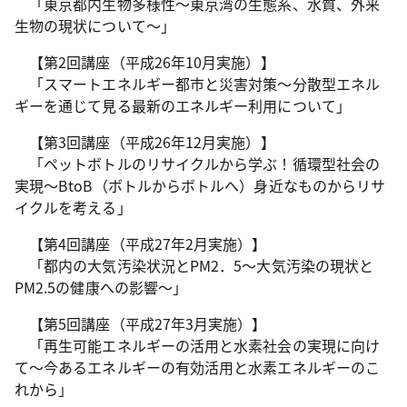
「東京都内生物多様性～東京湾の生態系、水質、外来
生物の現状について～」
【第2回講座（平成26年10月実施）】
「スマートエネルギー都市と災害対策～分散型エネル
ギーを通じて見る最新のエネルギー利用について」
【第3回講座（平成26年12月実施）】
「ペットボトルのリサイクルから学ぶ！循環型社会の
実現～BtoB（ボトルからボトルへ）身近なものからリサ
イクルを考える」
【第4回講座（平成27年2月実施）】
「都内の大気汚染状況とPM2．5～大気汚染の現状と
PM2.5の健康への影響～」
【第5回講座（平成27年3月実施）】
「再生可能エネルギーの活用と水素社会の実現に向け
て～今あるエネルギーの有効活用と水素エネルギーのこ
れから」