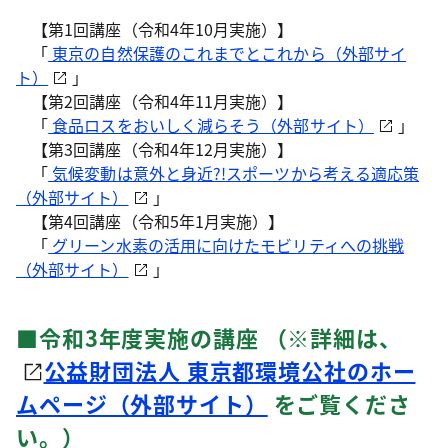
【第1回講座（令和4年10月実施）】
「
東京の自然保護のこれまでとこれから（外部サイ
ト）
」
【第2回講座（令和4年11月実施）】
「
食品ロスをおいしく減らそう（外部サイト）
」
【第3回講座（令和4年12月実施）】
「
気候変動は意外と身近?!スポーツから考える適応策
（外部サイト）
」
【第4回講座（令和5年1月実施）】
「
グリーン水素の活用に向けたモビリティへの挑戦
（外部サイト）
」
■令和3年度実施の講座 （※詳細は、
公益財団法人 東京都環境公社のホー
ムページ（外部サイト）
をご覧くださ
い。）