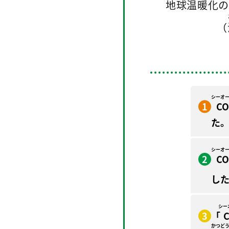
地球温暖化
の
（
シーオ
1
CO
た
シーオ
2
CO
し
シー
3
「
かつど