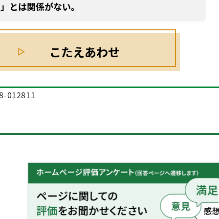
動
」とは
関係
がない。
こたえあわせ
8-012811