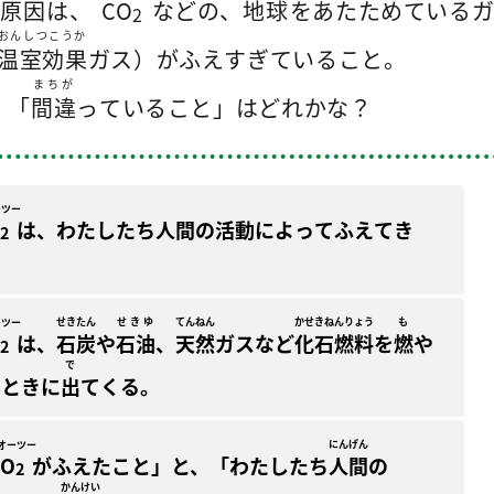
原因
は、
CO
などの、
地球
をあたためている
2
おんしつこうか
温室効果
ガス）がふえすぎていること。
まちが
「
間違
っていること」はどれかな？
ーツー
は、わたしたち人間の活動によってふえてき
2
。
せきたん
せきゆ
てんねん
かせきねんりょう
も
ーツー
は、
石炭
や
石油
、
天然
ガスなど
化石燃料
を
燃
や
2
で
たときに
出
てくる。
にんげん
オーツー
CO
がふえたこと」と、「わたしたち
人間
の
2
う
かんけい