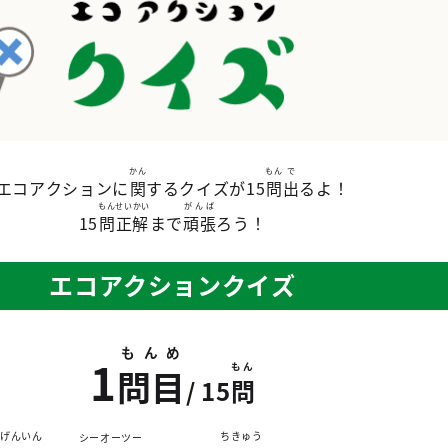
かん
もん
で
エコアクションに
関
するクイズが15
問
出
るよ！
もん
せいかい
がんば
15
問
正解
まで
頑張
ろう！
エコアクションクイズ
もんめ
1
もん
問目
/ 15
問
げんいん
ちきゅう
シーオーツー