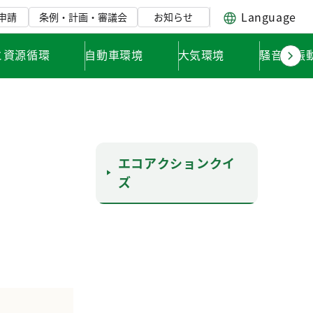
Language
申請
条例・計画・審議会
お知らせ
と資源循環
自動車環境
大気環境
騒音・振
エコアクションクイ
ズ