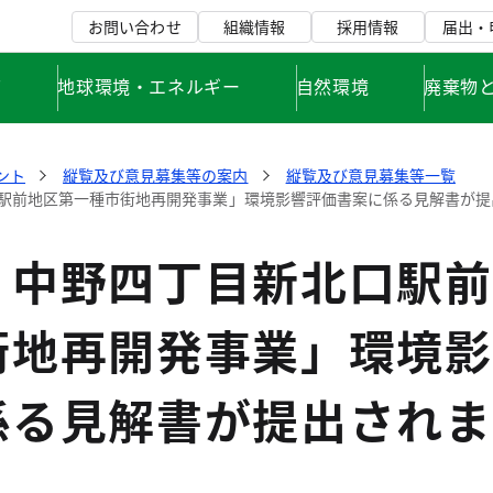
お問い合わせ
組織情報
採用情報
届出・
て
地球環境・エネルギー
自然環境
廃棄物
ント
縦覧及び意見募集等の案内
縦覧及び意見募集等一覧
駅前地区第一種市街地再開発事業」環境影響評価書案に係る見解書が提
）中野四丁目新北口駅前
街地再開発事業」環境影
係る見解書が提出されま