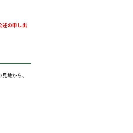
公述の申し出
の見地から、