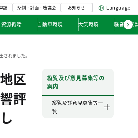
Language
申請
条例・計画・審議会
お知らせ
と資源循環
自動車環境
大気環境
騒音・振
出されました。
地区
縦覧及び意見募集等の
案内
響評
縦覧及び意見募集等一
覧
し