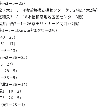
南3－5－23）
ノ木3－3－4地域包括支援センターケア24松ノ木2階）
和泉3－8－18永福和泉地域区民センター3階）
井戸西2－1－26京王リトナード高井戸2階）
－2－1Daiwa荻窪タワー2階）
0－23）
1－17）
－6－13）
南2－36－25）
5－27）
－28－5）
－33－9）
北3－36－14）
1－10－2）
3－26－5）
東1－28－1）