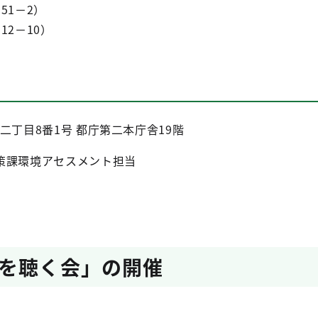
51－2）
2－10）
宿二丁目8番1号 都庁第二本庁舎19階
策課環境アセスメント担当
を聴く会」の開催