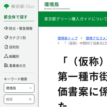
コンテンツにスキップ
都全体で探す
東京都グリーン購入ガイドについ
防災・緊急情報
カテゴリ別
環境局トップ
環境アセスメ
「（仮称）中野四丁目新北口
目的別
「（仮称
組織別
事業者の方
第一種市
キーワード検索
価書案に
た。