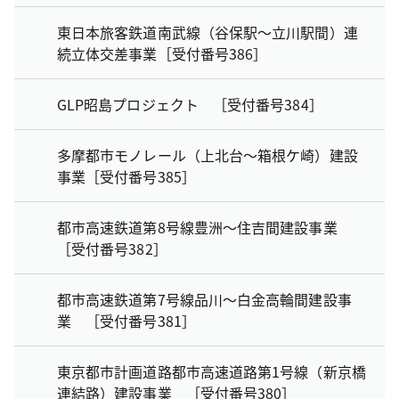
東日本旅客鉄道南武線（谷保駅～立川駅間）連
続立体交差事業［受付番号386］
GLP昭島プロジェクト ［受付番号384］
多摩都市モノレール（上北台～箱根ケ崎）建設
事業［受付番号385］
都市高速鉄道第8号線豊洲～住吉間建設事業
［受付番号382］
都市高速鉄道第7号線品川～白金高輪間建設事
業 ［受付番号381］
東京都市計画道路都市高速道路第1号線（新京橋
連結路）建設事業 ［受付番号380］