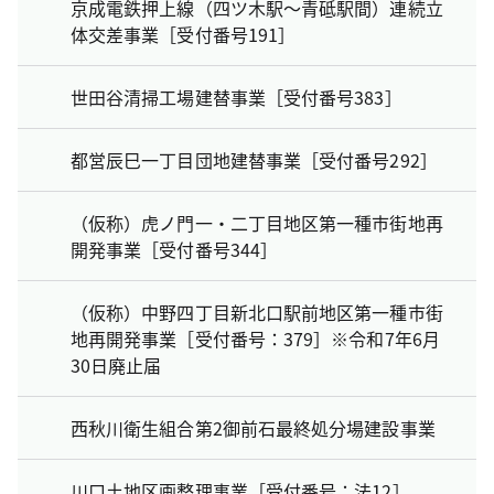
京成電鉄押上線（四ツ木駅～青砥駅間）連続立
体交差事業［受付番号191］
世田谷清掃工場建替事業［受付番号383］
都営辰巳一丁目団地建替事業［受付番号292］
（仮称）虎ノ門一・二丁目地区第一種市街地再
開発事業［受付番号344］
（仮称）中野四丁目新北口駅前地区第一種市街
地再開発事業［受付番号：379］※令和7年6月
30日廃止届
西秋川衛生組合第2御前石最終処分場建設事業
川口土地区画整理事業［受付番号：法12］