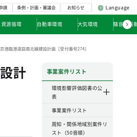
Language
申請
条例・計画・審議会
お知らせ
と資源循環
自動車環境
大気環境
騒音・振
京港臨港道路南北線建設計画［受付番号274］
設計
事業案件リスト
環境影響評価図書の公
表
事業案件リスト
周知・関係地域別案件リ
スト（50音順）