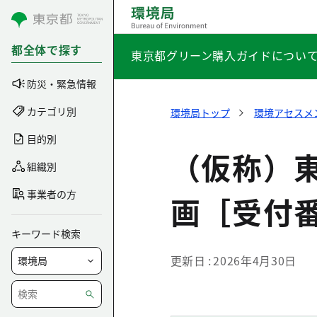
コンテンツにスキップ
都全体で探す
東京都グリーン購入ガイドについ
防災・緊急情報
カテゴリ別
環境局トップ
環境アセスメ
目的別
（仮称）
組織別
事業者の方
画［受付番
キーワード検索
更新日
2026年4月30日