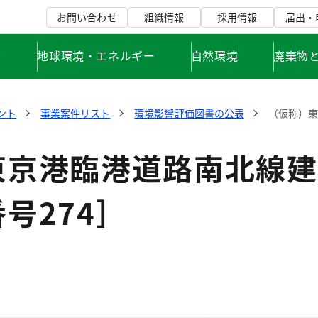
お問い合わせ
組織情報
採用情報
届出・
て
地球環境・エネルギー
自然環境
廃棄物
ント
事業案件リスト
環境影響評価図書の公表
（仮称）東
東京港臨港道路南北線建
号274］