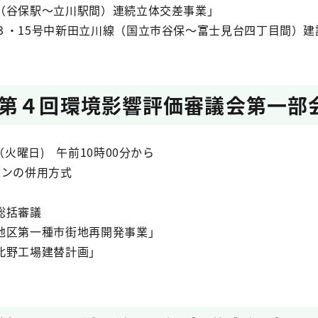
谷保駅～立川駅間）連続立体交差事業」
・15号中新田立川線（国立市谷保～富士見台四丁目間）建
第４回環境影響評価審議会第一部
（火曜日) 午前10時00分から
インの併用方式
総括審議
地区第一種市街地再開発事業」
北野工場建替計画」