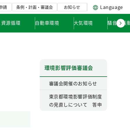
Language
申請
条例・計画・審議会
お知らせ
と資源循環
自動車環境
大気環境
騒音・振
環境影響評価審議会
審議会開催のお知らせ
東京都環境影響評価制度
の見直しについて 答申