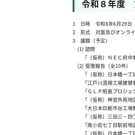
令和８年度 
1 日時 令和8年6月29日
2 形式 対面及びオンラ
3 議題（予定）
(1) 諮問
「（仮称）ＮＥＣ府中事
(2) 受理報告（全10件）
「（仮称）日本橋一丁目
「江戸川清掃工場建替事
「ＧＬＰ昭島プロジェク
「（仮称）神宮外苑地区
「大日本印刷市谷工場整
「（仮称）三田三・四丁
「南小岩七丁目駅前地区
「（仮称）日本橋一丁目