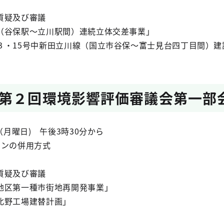
質疑及び審議
谷保駅～立川駅間）連続立体交差事業」
・15号中新田立川線（国立市谷保～富士見台四丁目間）建
第２回環境影響評価審議会第一部
（月曜日) 午後3時30分から
インの併用方式
質疑及び審議
地区第一種市街地再開発事業」
北野工場建替計画」