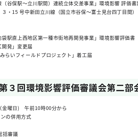
谷保駅～立川駅間）連続立体交差事業」環境影響 評価書
・15 号中新田立川線（国立市谷保～富士見台四丁目間）
袋駅直上西地区第一種市街地再開発事業」環境影響評価書
開発」変更届
みらいフィールドプロジェクト」着工届
第３回環境影響評価審議会第二部
（金曜日) 午前10時00分から
インの併用方式
総括審議