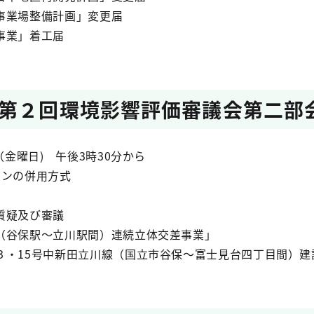
業場整備計画」変更届
業」着工届
第２回環境影響評価審議会第二部
（金曜日) 午後3時30分から
インの併用方式
質疑及び審議
谷保駅～立川駅間）連続立体交差事業」
・15号中新田立川線（国立市谷保～富士見台四丁目間）建