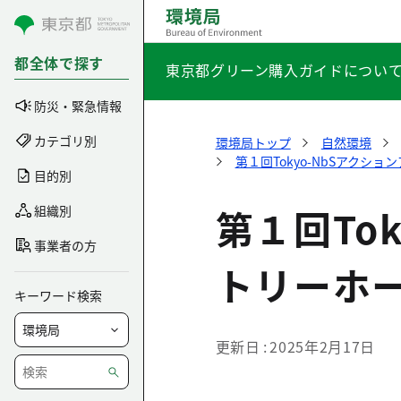
コンテンツにスキップ
都全体で探す
東京都グリーン購入ガイドについ
防災・緊急情報
カテゴリ別
環境局トップ
自然環境
第１回Tokyo-NbSアクシ
目的別
第１回To
組織別
事業者の方
トリーホ
キーワード検索
更新日
2025年2月17日