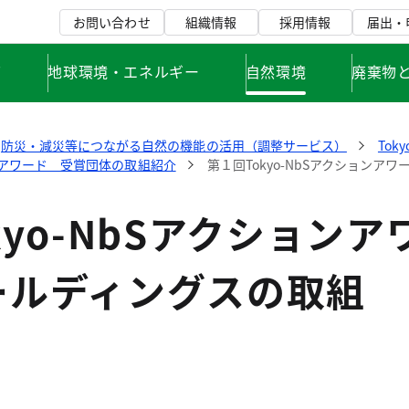
お問い合わせ
組織情報
採用情報
届出・
て
地球環境・エネルギー
自然環境
廃棄物
防災・減災等につながる自然の機能の活用（調整サービス）
Tok
ョンアワード 受賞団体の取組紹介
第１回Tokyo-NbSアクション
kyo-NbSアクション
ールディングスの取組