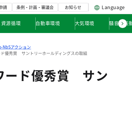
Language
申請
条例・計画・審議会
お知らせ
と資源循環
自動車環境
大気環境
騒音・振
yo-NbSアクション
アワード優秀賞 サントリーホールディングスの取組
アワード優秀賞 サン