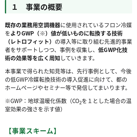
１ 事業の概要
既存の業務用空調機器
に使用されているフロン冷媒
を
よりGWP（※）値が低いものに転換する技術
（レトロフィット）
の導入等に取り組む先進的事業
者をサポートしつつ、事例を収集し、
低GWP化技
術の効果等を広く周知
していきます。
本事業で得られた知見等は、先行事例として、今後
の低GWP冷媒転換技術の導入促進に向けて、都の
ホームページやセミナー等で発信してまいります。
※GWP：地球温暖化係数（CO
を１とした場合の温
2
室効果の強さを示す値）
【事業スキーム】