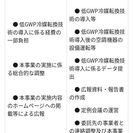
●
低GWP
冷媒転換技
術の導入等
●
低GWP
冷媒転換技
●
低GWP
冷媒転換技
術の導入に係る経費の
術導入後の空調機器の
一部負担
設備運転等
●
低GWP
冷媒転換技
● 本事業の実施に係
術導入に係るデータ提
る総合的な調整
出
● 広報資料・報告書
の作成
● 本事業の実施内容
のホームページへの掲
● 定例会議の運営
載等による広報
● 委託先の事業者と
の連絡調整及び本事業