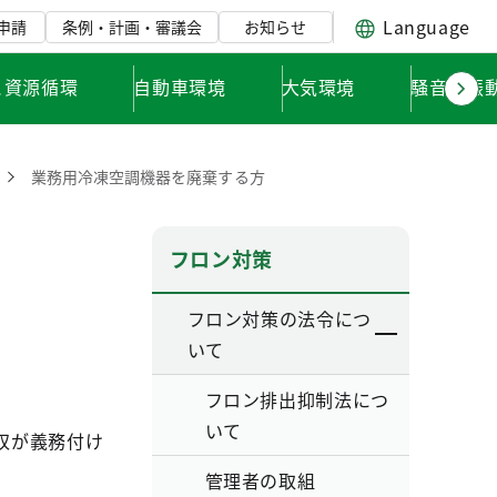
Language
申請
条例・計画・審議会
お知らせ
と資源循環
自動車環境
大気環境
騒音・振
業務用冷凍空調機器を廃棄する方
フロン対策
フロン対策の法令につ
いて
フロン排出抑制法につ
いて
収が義務付け
管理者の取組