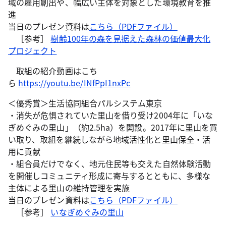
域の雇用創出や、幅広い主体を対象とした環境教育を推
進
当日のプレゼン資料は
こちら（PDFファイル）
［参考］
樹齢100年の森を見据えた森林の価値最大化
プロジェクト
取組の紹介動画はこち
ら
https://youtu.be/INfPpI1nxPc
＜優秀賞＞生活協同組合パルシステム東京
・消失が危惧されていた里山を借り受け2004年に「いな
ぎめぐみの里山」（約2.5ha）を開設。2017年に里山を買
い取り、取組を継続しながら地域活性化と里山保全・活
用に貢献
・組合員だけでなく、地元住民等も交えた自然体験活動
を開催しコミュニティ形成に寄与するとともに、多様な
主体による里山の維持管理を実施
当日のプレゼン資料は
こちら（PDFファイル）
［参考］
いなぎめぐみの里山