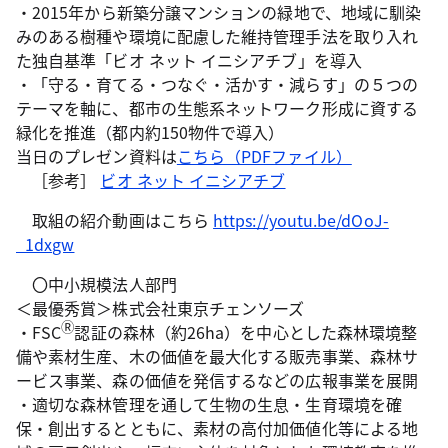
・2015年から新築分譲マンションの緑地で、地域に馴染
みのある樹種や環境に配慮した維持管理手法を取り入れ
た独自基準「ビオ ネット イニシアチブ」を導入
・「守る・育てる・つなぐ・活かす・減らす」の５つの
テーマを軸に、都市の生態系ネットワーク形成に資する
緑化を推進（都内約150物件で導入）
当日のプレゼン資料は
こちら（PDFファイル）
［参考］
ビオ ネット イニシアチブ
取組の紹介動画はこちら
https://youtu.be/dOoJ-
_1dxgw
〇中小規模法人部門
＜最優秀賞＞株式会社東京チェンソーズ
Ⓡ
・FSC
認証の森林（約26ha）を中心とした森林環境整
備や素材生産、木の価値を最大化する販売事業、森林サ
ービス事業、森の価値を発信するなどの広報事業を展開
・適切な森林管理を通して生物の生息・生育環境を確
保・創出するとともに、素材の高付加価値化等による地