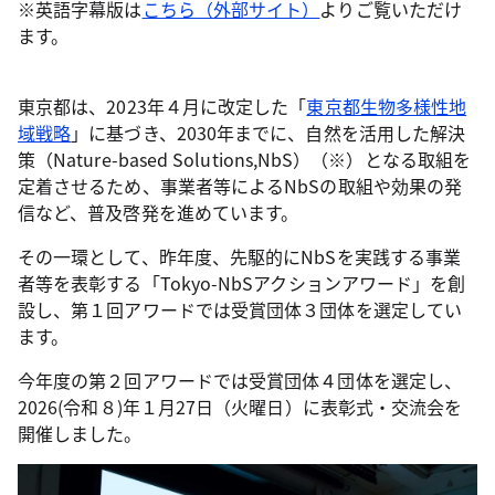
※英語字幕版は
こちら（外部サイト）
よりご覧いただけ
ます。
東京都は、2023年４月に改定した「
東京都生物多様性地
域戦略
」に基づき、2030年までに、自然を活用した解決
策（Nature-based Solutions,NbS）（※）となる取組を
定着させるため、事業者等によるNbSの取組や効果の発
信など、普及啓発を進めています。
その一環として、昨年度、先駆的にNbSを実践する事業
者等を表彰する「Tokyo-NbSアクションアワード」を創
設し、第１回アワードでは受賞団体３団体を選定してい
ます。
今年度の第２回アワードでは受賞団体４団体を選定し、
2026(令和８)年１月27日（火曜日）に表彰式・交流会を
開催しました。