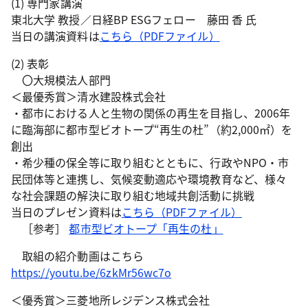
(1) 専門家講演
東北大学 教授／日経BP ESGフェロー 藤田 香 氏
当日の講演資料は
こちら（PDFファイル）
(2) 表彰
〇大規模法人部門
＜最優秀賞＞清水建設株式会社
・都市における人と生物の関係の再生を目指し、2006年
に臨海部に都市型ビオトープ“再生の杜”（約2,000㎡）を
創出
・希少種の保全等に取り組むとともに、行政やNPO・市
民団体等と連携し、気候変動適応や環境教育など、様々
な社会課題の解決に取り組む地域共創活動に挑戦
当日のプレゼン資料は
こちら（PDFファイル）
［参考］
都市型ビオトープ「再生の杜」
取組の紹介動画はこちら
https://youtu.be/6zkMr56wc7o
＜優秀賞＞三菱地所レジデンス株式会社