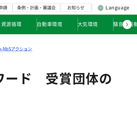
Language
申請
条例・計画・審議会
お知らせ
と資源循環
自動車環境
大気環境
騒音・振
yo-NbSアクション
アワード 受賞団体の