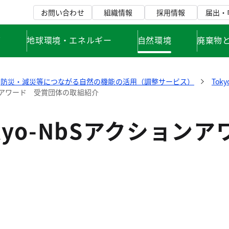
お問い合わせ
組織情報
採用情報
届出・
て
地球環境・エネルギー
自然環境
廃棄物
防災・減災等につながる自然の機能の活用（調整サービス）
Tok
ョンアワード 受賞団体の取組紹介
kyo-NbSアクション