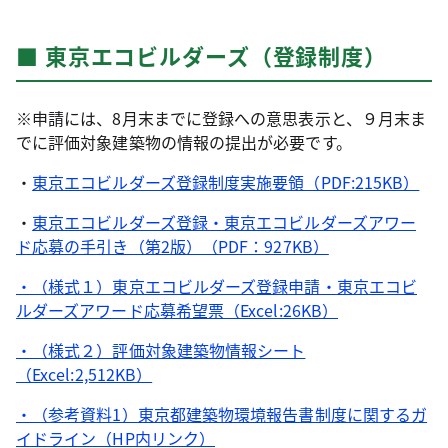
■ 東京エコビルダーズ（登録制度）
※申請には、8月末までに登録への意思表示と、９月末ま
でに評価対象建築物の情報の提出が必要です。
・
東京エコビルダーズ登録制度実施要領（PDF:215KB）
・
東京エコビルダーズ登録・東京エコビルダーズアワー
ド応募の手引き（第2版）（PDF：927KB）​
・（様式１）東京エコビルダーズ登録申請・東京エコビ
ルダーズアワード応募希望票（Excel:26KB）
・（様式２）評価対象建築物情報シート
（Excel:2,512KB）
・（参考資料1）東京都建築物環境報告書制度に関するガ
イドライン（HP内リンク）