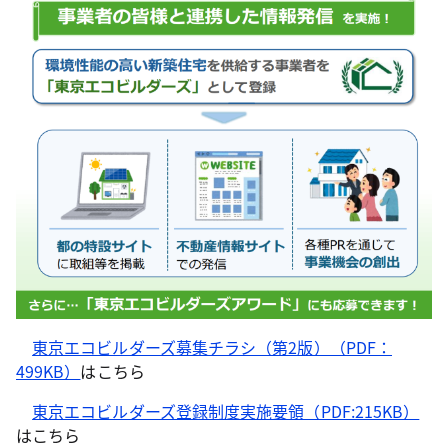
東京エコビルダーズ募集チラシ（第2版）（PDF：
499KB）
はこちら
東京エコビルダーズ登録制度実施要領（PDF:215KB）
はこちら