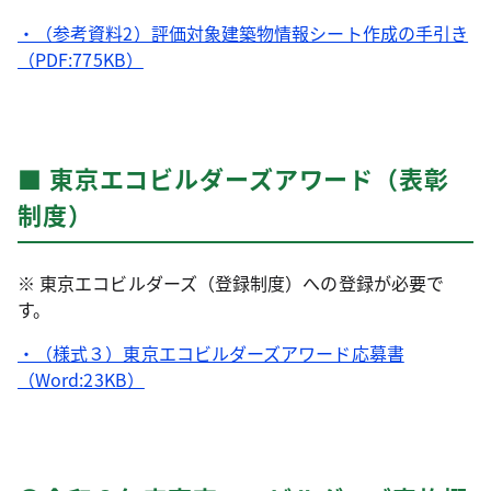
・（参考資料2）評価対象建築物情報シート作成の手引き
（PDF:775KB）
■ 東京エコビルダーズアワード（表彰
制度）
※ 東京エコビルダーズ（登録制度）への登録が必要で
す。
・（様式３）東京エコビルダーズアワード応募書
（Word:23KB）