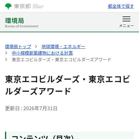
都全体で探す
環境局トップ
地球環境・エネルギー
中小規模新築建物における対策
東京エコビルダーズ・東京エコビルダーズアワード
東京エコビルダーズ・東京エコビ
ルダーズアワード
更新日
2026年7月31日
コンテンツ（目次）