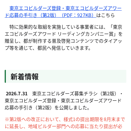
東京エコビルダーズ登録・東京エコビルダーズアワー
ド応募の手引き（第2版）（PDF：927KB）
​はこちら
特に効果的な取組を実施している事業者には、「東京
エコビルダーズアワード リーディングカンパニー賞」を
贈呈し、都が制作する普及啓発コンテンツでのタイアッ
プ等を通じて、都民へ発信していきます。
新着情報
2026.7.31
東京エコビルダーズ募集チラシ（第2版）・
東京エコビルダーズ登録・東京エコビルダーズアワード
応募の手引き（第2版）を公開しました。​
※第2版への改正において、様式1の提出期限を8月末まで
に延長し、地域ビルダー部門への応募に当たり提出が必