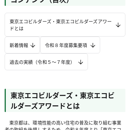
東京エコビルダーズ・東京エコビルダーズアワー
ドとは
新着情報
令和８年度募集要項
過去の実績（令和５～７年度）
東京エコビルダーズ・東京エコビ
ルダーズアワードとは
東京都は、環境性能の高い住宅の普及に取り組む事業
者の取組を後押しするため、令和８年度より「東京エコ