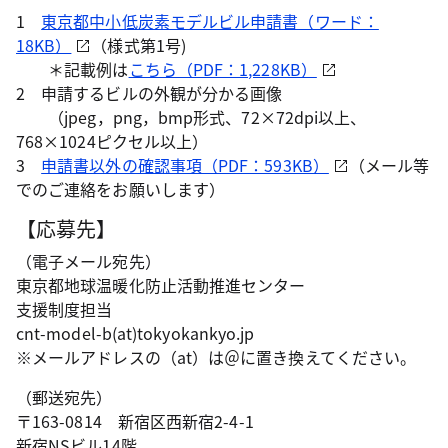
1
東京都中小低炭素モデルビル申請書（ワード：
18KB）
（様式第1号)
＊記載例は
こちら（PDF：1,228KB）
2 申請するビルの外観が分かる画像
（jpeg，png，bmp形式、72×72dpi以上、
768×1024ピクセル以上）
3
申請書以外の確認事項（PDF：593KB）
（メール等
でのご連絡をお願いします）
【応募先】
（電子メール宛先）
東京都地球温暖化防止活動推進センター
支援制度担当
cnt-model-b(at)tokyokankyo.jp
※メールアドレスの（at）は＠に置き換えてください。
（郵送宛先）
〒163-0814 新宿区西新宿2-4-1
新宿NSビル14階