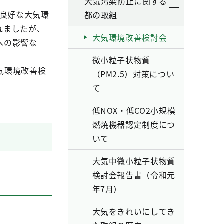
大気汚染防止に関する
い良好な大気環
都の取組
れましたが、
大気環境改善検討会
への影響な
微小粒子状物質
気環境改善検
（PM2.5）対策につい
て
低NOX・低CO2小規模
燃焼機器認定制度につ
いて
大気中微小粒子状物質
検討会報告書（令和元
年7月）
大気をきれいにしてき