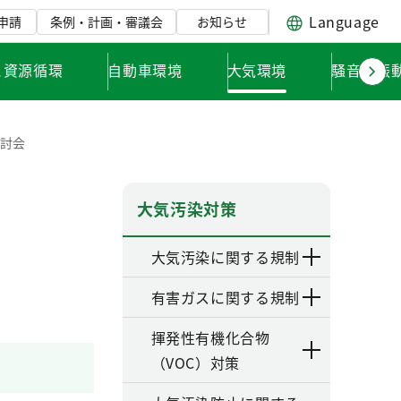
Language
申請
条例・計画・審議会
お知らせ
と資源循環
自動車環境
大気環境
騒音・振
検討会
大気汚染対策
大気汚染に関する規制
有害ガスに関する規制
揮発性有機化合物
（VOC）対策