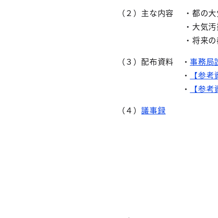
（２）主な内容 ・都の大
・大気汚染物質排
・将来の都内大気環
（３）配布資料 ・
事務局
・
【参考
・
【参考
（４）
議事録