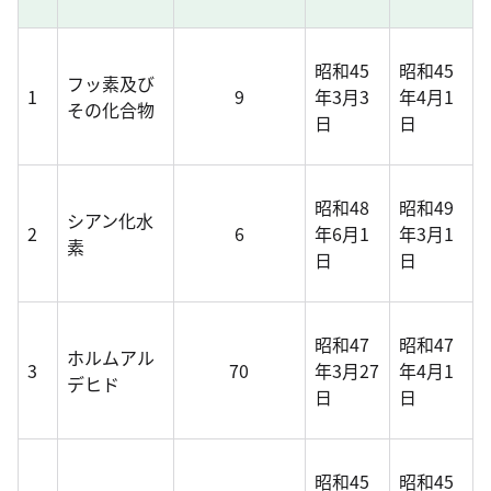
昭和45
昭和45
フッ素及び
1
9
年3月3
年4月1
その化合物
日
日
昭和48
昭和49
シアン化水
2
6
年6月1
年3月1
素
日
日
昭和47
昭和47
ホルムアル
3
70
年3月27
年4月1
デヒド
日
日
昭和45
昭和45