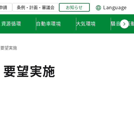
Language
申請
条例・計画・審議会
お知らせ
と資源循環
自動車環境
大気環境
騒音・振
 要望実施
 要望実施