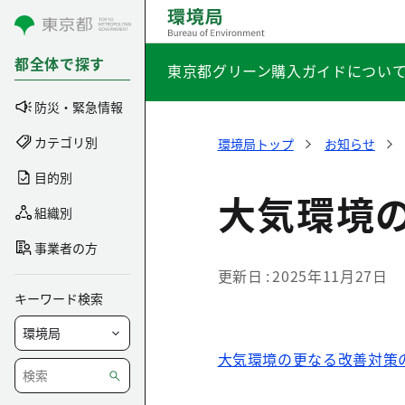
コンテンツにスキップ
都全体で探す
東京都グリーン購入ガイドについ
防災・緊急情報
カテゴリ別
環境局トップ
お知らせ
目的別
大気環境
組織別
事業者の方
更新日
2025年11月27日
キーワード検索
大気環境の更なる改善対策