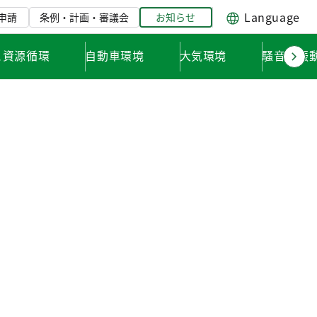
Language
申請
条例・計画・審議会
お知らせ
と資源循環
自動車環境
大気環境
騒音・振