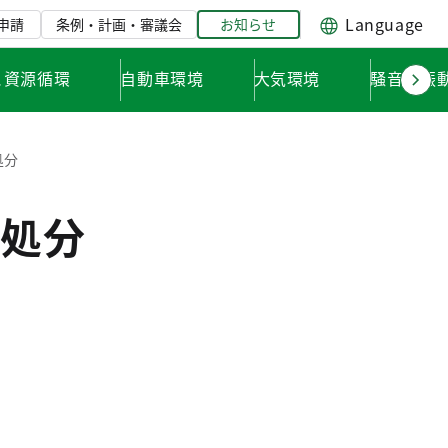
Language
申請
条例・計画・審議会
お知らせ
と資源循環
自動車環境
大気環境
騒音・振
処分
処分