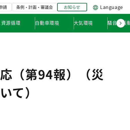
Language
申請
条例・計画・審議会
お知らせ
と資源循環
自動車環境
大気環境
騒音・振
応（第94報）（災
いて）