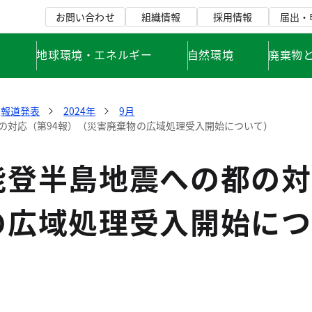
お問い合わせ
組織情報
採用情報
届出・
て
地球環境・エネルギー
自然環境
廃棄物
報道発表
2024年
9月
の対応（第94報）（災害廃棄物の広域処理受入開始について）
能登半島地震への都の対
の広域処理受入開始につ