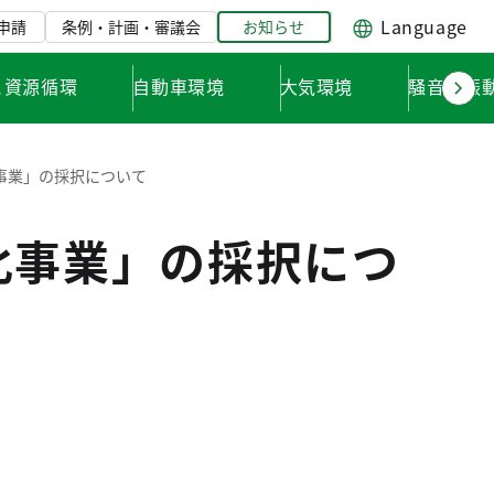
Language
申請
条例・計画・審議会
お知らせ
と資源循環
自動車環境
大気環境
騒音・振
事業」の採択について
化事業」の採択につ