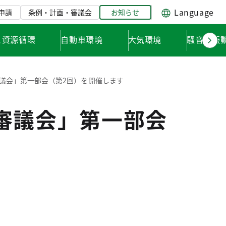
Language
申請
条例・計画・審議会
お知らせ
と資源循環
自動車環境
大気環境
騒音・振
議会」第一部会（第2回）を開催します
審議会」第一部会