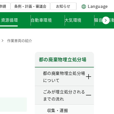
Language
申請
条例・計画・審議会
お知らせ
と資源循環
自動車環境
大気環境
騒音・振
作業車両の紹介
都の廃棄物埋立処分場
都の廃棄物埋立処分場
について
ごみが埋立処分される
までの流れ
収集・運搬