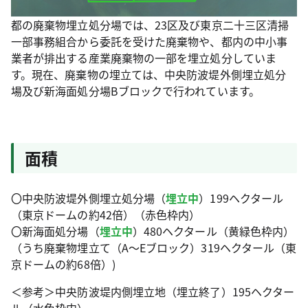
都の廃棄物埋立処分場では、23区及び東京二十三区清掃
一部事務組合から委託を受けた廃棄物や、都内の中小事
業者が排出する産業廃棄物の一部を埋立処分していま
す。現在、廃棄物の埋立ては、中央防波堤外側埋立処分
場及び新海面処分場Bブロックで行われています。
面積
〇中央防波堤外側埋立処分場（
埋立中
）199ヘクタール
（東京ドームの約42倍）（赤色枠内）
〇新海面処分場（
埋立中
）480ヘクタール（黄緑色枠内）
（うち廃棄物埋立て（A～Eブロック）319ヘクタール（東
京ドームの約68倍）)
＜参考＞中央防波堤内側埋立地（埋立終了）195ヘクター
ル（水色枠内）