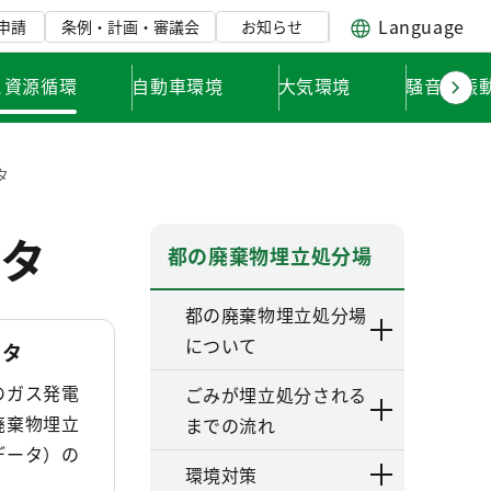
Language
申請
条例・計画・審議会
お知らせ
と資源循環
自動車環境
大気環境
騒音・振
タ
タ
都の廃棄物埋立処分場
都の廃棄物埋立処分場
について
ータ
のガス発電
ごみが埋立処分される
廃棄物埋立
までの流れ
データ）の
環境対策