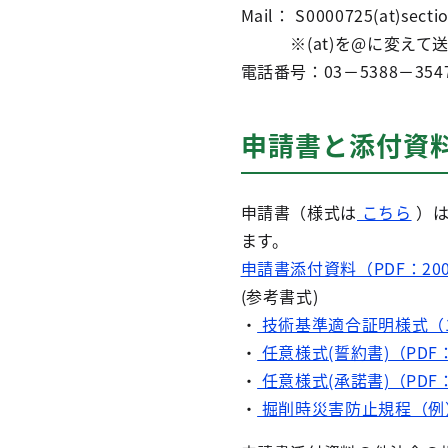
Mail： S0000725(at)sectio
※(at)を@に変えて送
電話番号：03－5388－354
申請書と添付資
申請書（様式は
こちら
）は
ます。
申請書添付資料（PDF：20
(参考書式)
・
技術基準適合証明様式（エ
・
任意様式(誓約書)（PDF：
・
任意様式(承諾書)（PDF：
・
掘削時災害防止規程（例）