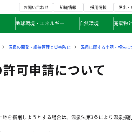
お問い合わせ
組織情報
採用情報
届出・
て
地球環境・エネルギー
自然環境
廃棄物
温泉の開発・維持管理と災害防止
温泉に関する申請・報告に
の許可申請について
土地を掘削しようとする場合は、温泉法第3条により温泉掘