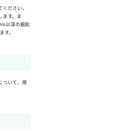
てください。
します。ま
0m以深の掘削
ます。
について、現