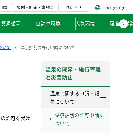
Language
申請
条例・計画・審議会
お知らせ
と資源循環
自動車環境
大気環境
騒音・振
ついて
温泉掘削の許可申請について
温泉の開発・維持管理
と災害防止
温泉に関する申請・報
告について
温泉掘削の許可申請に
削の許可を受け
ついて