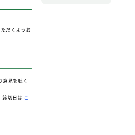
いただくようお
の意見を聴く
。締切日は
こ