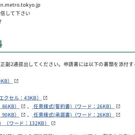
n.metro.tokyo.jp
信して下さい
7
料
正副2通提出してください。申請書には以下の書類を添付す
0KB）
クセル：43KB）
86KB）
、
任意様式(誓約書)（ワード：26KB）
90KB）
、
任意様式(承諾書)（ワード：26KB）
（ワード：132KB）