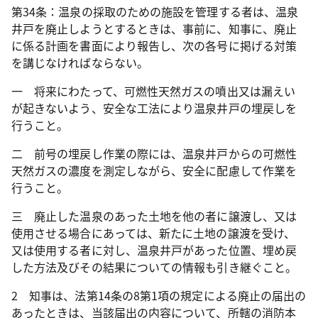
第34条：温泉の採取のための施設を管理する者は、温泉
井戸を廃止しようとするときは、事前に、知事に、廃止
に係る計画を書面により報告し、次の各号に掲げる対策
を講じなければならない。
一 将来にわたって、可燃性天然ガスの噴出又は漏えい
が起きないよう、安全な工法により温泉井戸の埋戻しを
行うこと。
二 前号の埋戻し作業の際には、温泉井戸からの可燃性
天然ガスの濃度を測定しながら、安全に配慮して作業を
行うこと。
三 廃止した温泉のあった土地を他の者に譲渡し、又は
使用させる場合にあっては、新たに土地の譲渡を受け、
又は使用する者に対し、温泉井戸があった位置、埋め戻
した方法及びその結果についての情報も引き継ぐこと。
2 知事は、法第14条の8第1項の規定による廃止の届出の
あったときは、当該届出の内容について、所轄の消防本