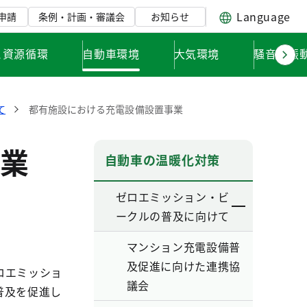
Language
申請
条例・計画・審議会
お知らせ
と資源循環
自動車環境
大気環境
騒音・振
て
都有施設における充電設備設置事業
業
自動車の温暖化対策
ゼロエミッション・ビ
ークルの普及に向けて
マンション充電設備普
及促進に向けた連携協
ロエミッショ
議会
普及を促進し