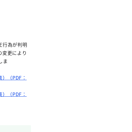
）
正行為が判明
の変更により
しま
。
）（PDF：
）（PDF：