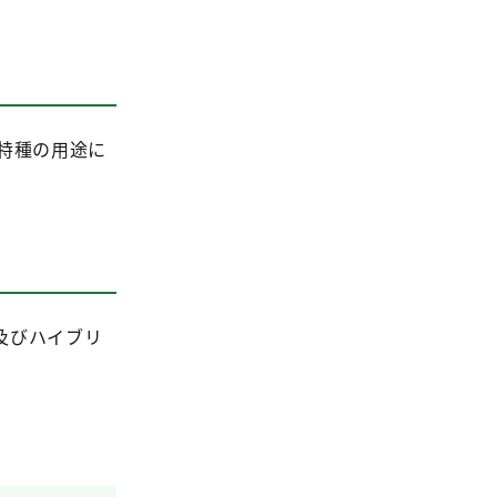
特種の用途に
及びハイブリ