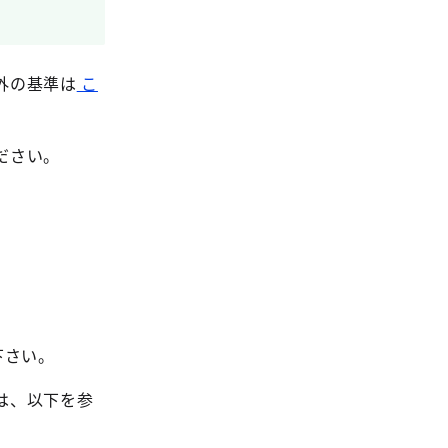
外の基準は
こ
ださい。
下さい。
は、以下を参