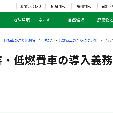
お問い合わせ
組織情報
採用情報
届出・
て
地球環境・エネルギー
自然環境
廃棄物
自動車の温暖化対策
低公害・低燃費車の普及について
特
害・低燃費車の導入義務