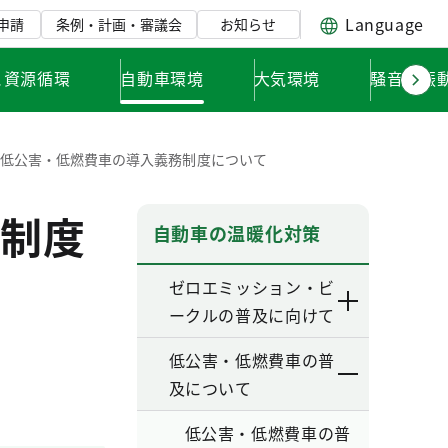
Language
申請
条例・計画・審議会
お知らせ
と資源循環
自動車環境
大気環境
騒音・振
定低公害・低燃費車の導入義務制度について
制度
自動車の温暖化対策
ゼロエミッション・ビ
ークルの普及に向けて
低公害・低燃費車の普
及について
低公害・低燃費車の普