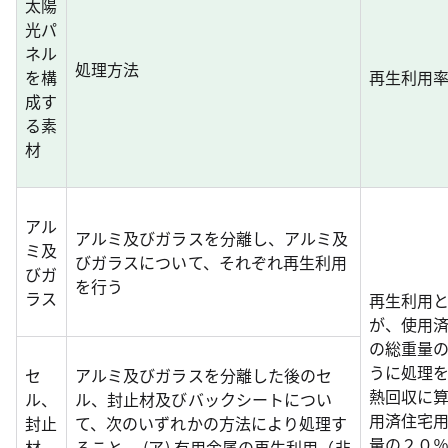
太陽
光パ
ネル
処理方法
を構
再生利用
成す
る素
材
アル
アルミ及びガラスを分離し、アルミ及
ミ及
びガラスについて、それぞれ再生利用
びガ
を行う
ラス
再生利用
が、使用
の総重量
うに処理を
セ
アルミ及びガラスを分離した後のセ
熱回収に
ル、
ル、封止材及びバックシートについ
用済住宅
封止
て、次のいずれかの方法により処理す
量の２０
材、
ること。 (ア) 有用金属の再生利用（非